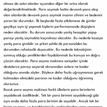
olması da satın alanlar açısından diğer bir artısı olarak
Kullanım Kılavuzları
değerlendirilmektedir. Para saymak hatta devamlı para akışı
olan alanlarda devamlı para saymak insanın zihnini ve bedenini
yoran bir durumdur. İlk başlarda fazla etkilemese de günler
Laminasyon PVC
Ciltleme Makineleri
geçtikçe aynı işi yapmak kişilerin performansında düşüşlere
Makineleri
neden olacaktır. Bu durum sonucunda yanlış hesaplar yapıp
parayı yanlış saymakta kaçınılmaz olacaktır. Bu nedenle kasaya
yanlış para girebilir ve şirket sahibi de personelden bu
durumdan rahatsızlık duyacaktır. Bu nedenle teknolojinin
Giyotin Makineleri
Sarf Malzemeleri
sunmuş olduğu yeniliklerden faydalanmak bu konuya en doğru
çözüm olacaktır. Para sayma makinesi saniyeler içinde
destelerce parayı sayarak ekranından sizlere ne kadar
olduğunu anında söyler. Böylece daha fazla uğraşmanıza gerek
Paketleme Dolgu
Diğer Ürünler
kalmadan elinizdeki paranın ne kadar olduğunu öğrenmiş
Makinaları
olursunuz.
Bozuk para sayma makinesi farklı ülkelerin para birimlerini
sayabilecek özelliktedir. Tek bir para birimini sayabileceği gibi
aynı anda daha fazla para birimini de sayabilir. Ancak tek bir