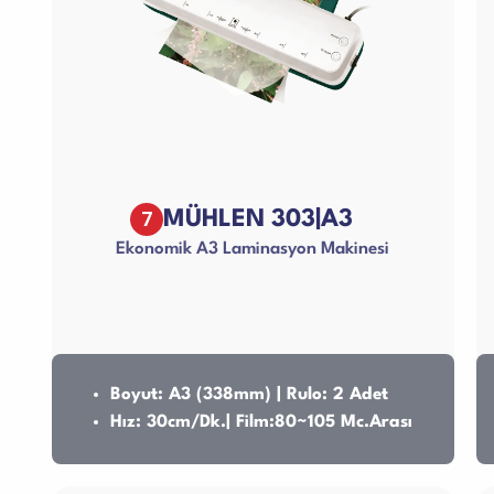
7
MÜHLEN 303|A3
Ekonomik A3 Laminasyon Makinesi
Boyut: A3 (338mm) | Rulo: 2 Adet
Hız: 30cm/Dk.| Film:80~105 Mc.Arası