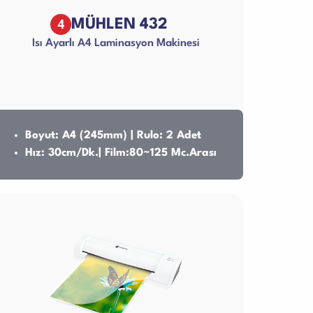
4
MÜHLEN 432
Isı Ayarlı A4 Laminasyon Makinesi
Boyut: A4 (245mm) | Rulo: 2 Adet
Hız: 30cm/Dk.| Film:80~125 Mc.Arası