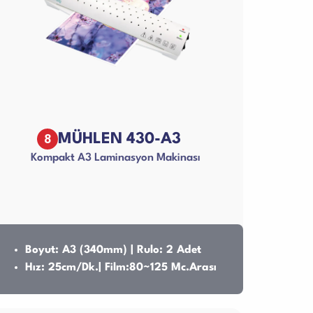
8
MÜHLEN 430-A3
Kompakt A3 Laminasyon Makinası
Boyut: A3 (340mm) | Rulo: 2 Adet
Hız: 25cm/Dk.| Film:80~125 Mc.Arası