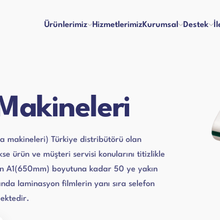
Ürünlerimiz
Hizmetlerimiz
Kurumsal
Destek
İ
inaları
Para Kontrol Makineleri
Makineleri
lma ve Ödeme
Bayilik
Hakkımızda
Referanslar
 ve Memnuniyet
İş Başvuru Formu
Vizyon & Misyon
İnsan Kaynakları
ları
Yazar Kasa Para Çekmeceleri
akineleri) Türkiye distribütörü olan
kım Videoları
Kullanım Kılavuzları
Sertifikalar
Blog
e ürün ve müşteri servisi konularını titizlikle
Talep Formu
an A1(650mm) boyutuna kadar 50 ye yakın
da laminasyon filmlerin yanı sıra selefon
Ciltleme Makineleri
 Makineleri
mektedir.