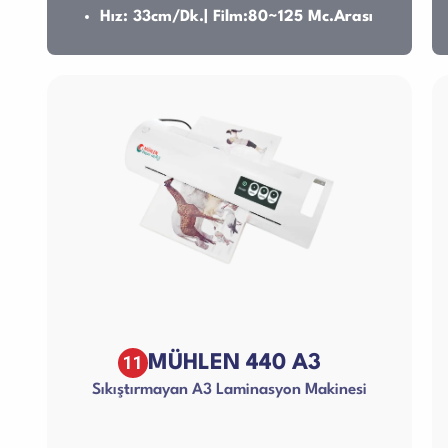
Hız: 33cm/Dk.| Film:80~125 Mc.Arası
11
MÜHLEN 440 A3
Sıkıştırmayan A3 Laminasyon Makinesi