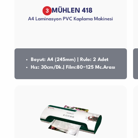
3
MÜHLEN 418
A4 Laminasyon PVC Kaplama Makinesi
Boyut: A4 (245mm) | Rulo: 2 Adet
Hız: 30cm/Dk.| Film:80~125 Mc.Arası