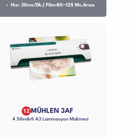
Hız: 30cm/Dk.| Film:80~125 Mc.Arası
12
MÜHLEN 3AF
4 Silindirli A3 Laminasyon Makinesi