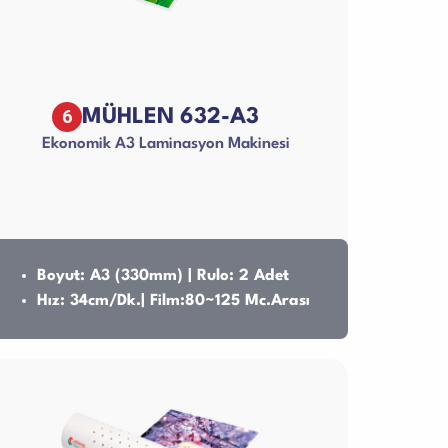
6
MÜHLEN 632-A3
Ekonomik A3 Laminasyon Makinesi
Boyut: A3 (330mm) | Rulo: 2 Adet
Hız: 34cm/Dk.| Film:80~125 Mc.Arası