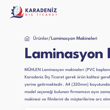
/
Ürünler
Laminasyon Makineleri
Para Sayma Mak
Laminasyon 
Satın A
Kurumsal
Destek
Garanti
Çelik Para Kasa
MÜHLEN Laminasyon makineleri (PVC kaplama m
Ürün Ba
İnovasyon ve Güvenin Buluştuğu Adres
Sorunlarınızı Çözmek Bizim İşimiz
Karadeniz Dış Ticaret gerek ürün kalitesi gereks
Servis 
yerine getirmektedir. A4 (320mm) boyutund
model seçeneği bulunan firmamızın aynı zaman
Laminasyon PVC
makinesi ve filmlerini de müşterilerine arz et