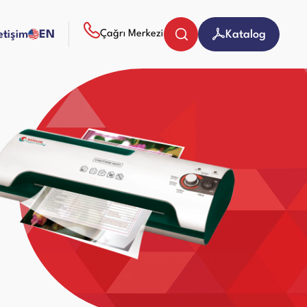
letişim
EN
Katalog
Çağrı Merkezi
Bozuk Para Sayma Makineleri
Evrak (Kağıt) İmha Makineleri
Giyotin Makineleri