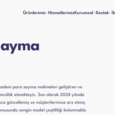
Ürünlerimiz
Hizmetlerimiz
Kurumsal
Destek
İ
Sayma
inaları
Para Kontrol Makineleri
lma ve Ödeme
Bayilik
Hakkımızda
Referanslar
 ve Memnuniyet
İş Başvuru Formu
Vizyon & Misyon
İnsan Kaynakları
ları
Yazar Kasa Para Çekmeceleri
kım Videoları
Kullanım Kılavuzları
Sertifikalar
Blog
Talep Formu
 madeni para sayma makineleri geliştiren ve
 öncülük etmekteyiz. Son olarak 2024 yılında
Ciltleme Makineleri
 Makineleri
lıca güncellemiş ve müşterilerimize arz etmiş
nusunda zengin model çeşitliliği bulunmakla