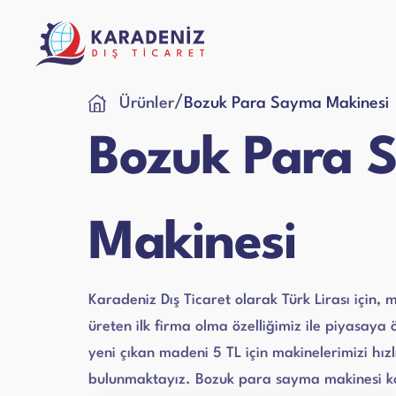
/
Ürünler
Bozuk Para Sayma Makinesi
Bozuk Para 
Para Sayma Mak
Satın A
Makinesi
Kurumsal
Destek
Garanti
Çelik Para Kasa
Ürün Ba
İnovasyon ve Güvenin Buluştuğu Adres
Sorunlarınızı Çözmek Bizim İşimiz
Servis 
Karadeniz Dış Ticaret olarak Türk Lirası için,
üreten ilk firma olma özelliğimiz ile piyasaya
Laminasyon PVC
yeni çıkan madeni 5 TL için makinelerimizi hız
bulunmaktayız. Bozuk para sayma makinesi ko