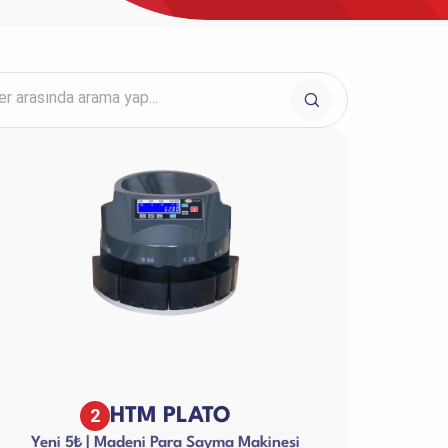
Diğer Ürünler
2
HTM PLATO
Yeni 5₺ | Madeni Para Sayma Makinesi