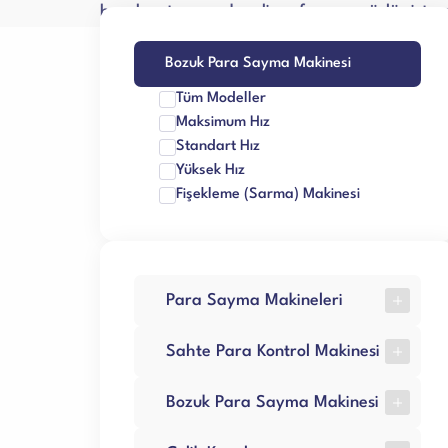
beraber tamamı kendi sınıfının en güçlü sistem
Sarf Malzemele
Bozuk Para Sayma Makinesi
Tüm Modeller
Maksimum Hız
Standart Hız
Yüksek Hız
Fişekleme (Sarma) Makinesi
Para Sayma Makineleri
MÜHLEN Raptor A17
Sahte Para Kontrol Makinesi
MÜHLEN Master 9330
HTM Lydia
HTM Atomich (670)
Bozuk Para Sayma Makinesi
MÜHLEN Raptor A27
HTM Pointer II
MÜHLEN Raptor B37
HTM Zoom 4
HTM Alfa II