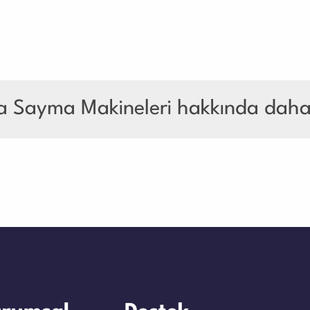
a Sayma Makineleri hakkında daha f
urumlarda yoğun para trafiğini kolaylaştırmak için geliştirilen teknoloj
açabilir. Bu nedenle
bozuk para sayma makinesi
kullanmak hem do
tmeleri, toplu taşıma şirketleri ve kamu kurumları için
bozuk para sa
a işlemleri çok daha hızlı tamamlanır. Aynı zamanda operatör hatası e
ına
bozuk para sayma makinesi
kullanımına geçmiştir. Gelişmiş mod
arı gösterebilir ve rapor almanızı sağlar. Bu da günlük finans yönetimi