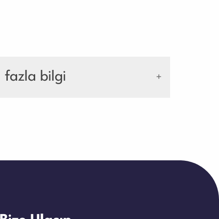
azla bilgi
ik cihazlardır. Günlük işlemlerde elle yapılan
ğruluk hem de zaman açısından büyük avantaj
yma makineleri
vazgeçilmez hale gelmiştir. Yüksek
n aza indirilir ve güvenli işlem imkânı doğar.
eller, sadece saymakla kalmaz; aynı zamanda
ni daha kolay ve sistemli hale getirir.