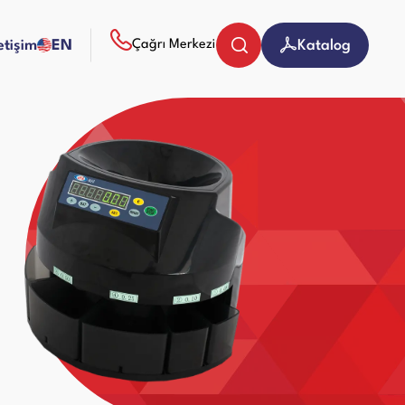
letişim
EN
Katalog
Çağrı Merkezi
Bozuk Para Sayma Makineleri
Evrak (Kağıt) İmha Makineleri
Giyotin Makineleri