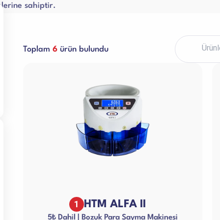
lerine sahiptir.
Paketleme Dolgu Makinaları
ri
Toplam
6
ürün bulundu
1
HTM ALFA II
5₺ Dahil | Bozuk Para Sayma Makinesi