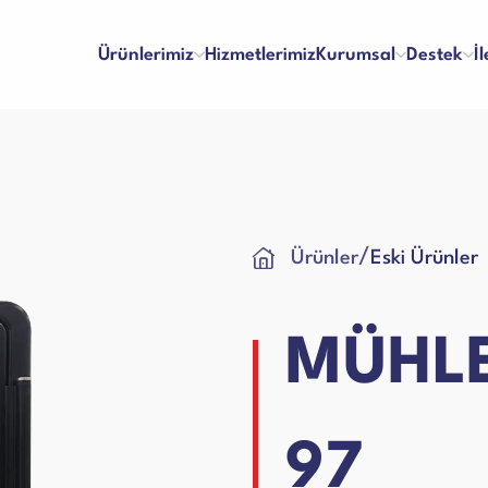
Ürünlerimiz
Hizmetlerimiz
Kurumsal
Destek
İ
inaları
Para Kontrol Makineleri
/
Ürünler
Eski Ürünler
lma ve Ödeme
Bayilik
Hakkımızda
Referanslar
 ve Memnuniyet
İş Başvuru Formu
Vizyon & Misyon
İnsan Kaynakları
ları
Yazar Kasa Para Çekmeceleri
kım Videoları
Kullanım Kılavuzları
Sertifikalar
Blog
MÜHLE
Talep Formu
Ciltleme Makineleri
 Makineleri
97