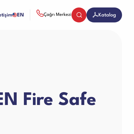
letişim
EN
Katalog
Çağrı Merkezi
Bozuk Para Sayma Makineleri
Evrak (Kağıt) İmha Makineleri
N Fire Safe
Giyotin Makineleri