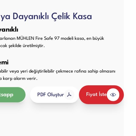
Diğer Ürünler
ya Dayanıklı Çelik Kasa
anıklı
asarlanan MÜHLEN Fire Safe 97 modeli kasa, en büyük
ak şekilde üretilmiştir.
emi
labilir veya yeri değiştirilebilir çekmece rafına sahip olmasını
ra karşı alarm verir.
sapp
Fiyat İste
PDF Oluştur