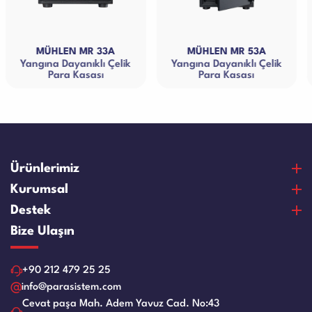
3A
MÜHLEN MR 53A
MÜHLEN MR 63A
Çelik
Yangına Dayanıklı Çelik
Yangına Dayanıklı Çe
Para Kasası
Para Kasası
Ürünlerimiz
Para Sayma Makineleri
Kurumsal
Para Kontrol Makineleri
Hakkımızda
Destek
Bozuk Para Sayma Makineleri
Vizyon & Misyon
Satın Alma Ve Ödeme
Bize Ulaşın
Elektronik Çelik Para Kasaları
Sertifikalar
Garanti ve Memnuniyet
Nakit Para Çekmeceleri
Referanslar
Ürün Bakım Videoları
+90 212 479 25 25
Evrak Kağıt İmha Makineleri
İnsan Kaynakları
Servis Talep Formu
info@parasistem.com
Laminasyon Makineleri
Blog
Cevat paşa Mah. Adem Yavuz Cad. No:43
Bayilik