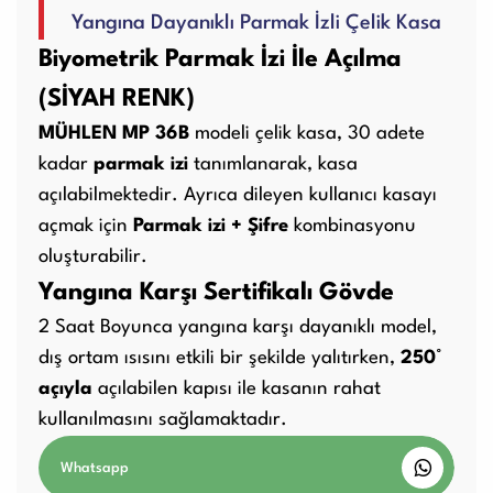
Yangına Dayanıklı Parmak İzli Çelik Kasa
Kullanım Kılavuzları
Biyometrik Parmak İzi İle Açılma
(SİYAH RENK)
Laminasyon PVC
Ciltleme Makineleri
Makineleri
MÜHLEN MP 36B
modeli çelik kasa, 30 adete
kadar
parmak izi
tanımlanarak, kasa
açılabilmektedir. Ayrıca dileyen kullanıcı kasayı
açmak için
Parmak izi + Şifre
kombinasyonu
Giyotin Makineleri
Sarf Malzemeleri
oluşturabilir.
Yangına Karşı Sertifikalı Gövde
2 Saat Boyunca yangına karşı dayanıklı model,
Paketleme Dolgu
Diğer Ürünler
dış ortam ısısını etkili bir şekilde yalıtırken,
250°
Makinaları
açıyla
açılabilen kapısı ile kasanın rahat
kullanılmasını sağlamaktadır.
Whatsapp