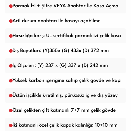
Parmak İzi + Şifre VEYA Anahtar İle Kasa Açma
Acil durum anahtarı ile kasayı açabilme
Hırsızlığa karşı UL sertifikalı parmak izi çelik kasa
Dış Boyutları: (Y)355x (G) 433x (D) 372 mm
İç Ölçüleri: (Y) 237 x (G) 337 x (D) 242 mm
Yüksek karbon içeriğine sahip çelik gövde ve kapı
Üstün işçilikle üretilmiş, pürüzsüz iç ve dış yüzey
Özel çelikten çift katmanlı 7+7 mm çelik gövde
İki katmanlı özel çelik kapak kalınlığı: 10+10 mm