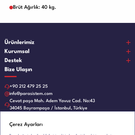
Brüt Ağırlık: 40 kg.
Ürünlerimiz
Para Sayma Makineleri
Kurumsal
Para Kontrol Makineleri
Hakkımızda
Destek
Bozuk Para Sayma Makineleri
Vizyon & Misyon
Satın Alma Ve Ödeme
Bize Ulaşın
Elektronik Çelik Para Kasaları
Sertifikalar
Garanti ve Memnuniyet
Nakit Para Çekmeceleri
Referanslar
Ürün Bakım Videoları
+90 212 479 25 25
Evrak Kağıt İmha Makineleri
İnsan Kaynakları
Servis Talep Formu
info@parasistem.com
Laminasyon Makineleri
Blog
Cevat paşa Mah. Adem Yavuz Cad. No:43
Bayilik
Ciltleme Makineleri
34045 Bayrampaşa / İstanbul, Türkiye
İş Başvuru Formu
Giyotin Makinesi
Kullanım Kılavuzları
E-Bülten
Eski Ürünler
Çerez Ayarları