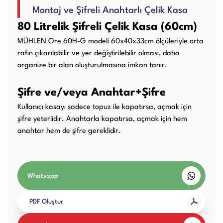
Montaj ve Şifreli Anahtarlı Çelik Kasa
Kullanım Kılavuzları
80 Litrelik Şifreli Çelik Kasa (60cm)
MÜHLEN Ore 60H-G modeli 60x40x33cm ölçüleriyle orta
Laminasyon PVC
Ciltleme Makineleri
rafın çıkarılabilir ve yer değiştirilebilir olması, daha
Makineleri
organize bir alan oluşturulmasına imkan tanır.
Şifre ve/veya Anahtar+Şifre
Kullanıcı kasayı sadece topuz ile kapatırsa, açmak için
Giyotin Makineleri
Sarf Malzemeleri
şifre yeterlidir. Anahtarla kapatırsa, açmak için hem
anahtar hem de şifre gereklidir.
Paketleme Dolgu
Diğer Ürünler
Makinaları
Whatsapp
PDF Oluştur