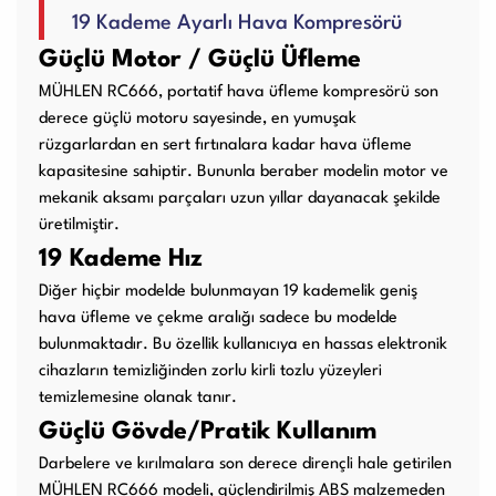
19 Kademe Ayarlı Hava Kompresörü
Kullanım Kılavuzları
Güçlü Motor / Güçlü Üfleme
MÜHLEN RC666, portatif hava üfleme kompresörü son
Laminasyon PVC
Ciltleme Makineleri
derece güçlü motoru sayesinde, en yumuşak
Makineleri
rüzgarlardan en sert fırtınalara kadar hava üfleme
kapasitesine sahiptir. Bununla beraber modelin motor ve
mekanik aksamı parçaları uzun yıllar dayanacak şekilde
üretilmiştir.
Giyotin Makineleri
Sarf Malzemeleri
19 Kademe Hız
Diğer hiçbir modelde bulunmayan 19 kademelik geniş
hava üfleme ve çekme aralığı sadece bu modelde
bulunmaktadır. Bu özellik kullanıcıya en hassas elektronik
Paketleme Dolgu
Diğer Ürünler
cihazların temizliğinden zorlu kirli tozlu yüzeyleri
Makinaları
temizlemesine olanak tanır.
Güçlü Gövde/Pratik Kullanım
Darbelere ve kırılmalara son derece dirençli hale getirilen
MÜHLEN RC666 modeli, güçlendirilmiş ABS malzemeden