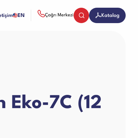
letişim
EN
Katalog
Çağrı Merkezi
Bozuk Para Sayma Makineleri
Evrak (Kağıt) İmha Makineleri
 Eko-7C (12
Giyotin Makineleri