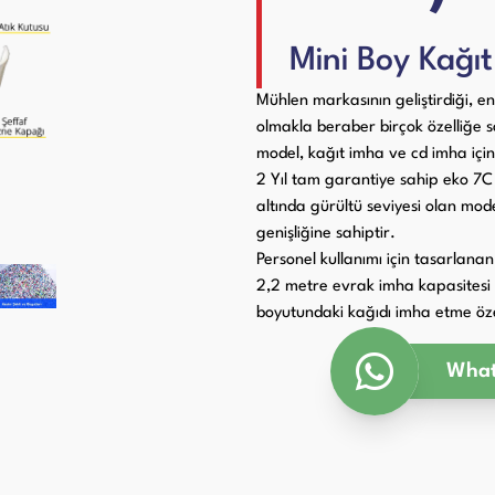
Paketleme Dolgu Makinaları
ri
Mini Boy Kağı
Mühlen markasının geliştirdiği, 
olmakla beraber birçok özelliğe sa
model, kağıt imha ve cd imha için
2 Yıl tam garantiye sahip eko 7C mo
altında gürültü seviyesi olan mod
genişliğine sahiptir.
Personel kullanımı için tasarlana
2,2 metre evrak imha kapasitesi 
boyutundaki kağıdı imha etme özel
What