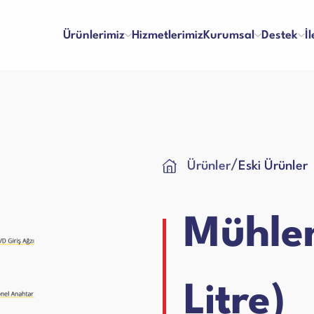
Ürünlerimiz
Hizmetlerimiz
Kurumsal
Destek
İ
inaları
Para Kontrol Makineleri
/
Ürünler
Eski Ürünler
lma ve Ödeme
Bayilik
Hakkımızda
Referanslar
 ve Memnuniyet
İş Başvuru Formu
Vizyon & Misyon
İnsan Kaynakları
ları
Yazar Kasa Para Çekmeceleri
kım Videoları
Kullanım Kılavuzları
Sertifikalar
Blog
Mühlen
Talep Formu
Ciltleme Makineleri
 Makineleri
Litre)