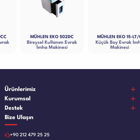
MÜHLEN EKO 502DC
MÜHLEN EKO 15-LT/C
Bireysel Kullanım Evrak
Küçük Boy Evrak İmha
İmha Makinesi
Makinesi
Ürünlerimiz
Para Sayma Makineleri
Kurumsal
Para Kontrol Makineleri
Hakkımızda
Destek
Bozuk Para Sayma Makineleri
Vizyon & Misyon
Satın Alma Ve Ödeme
Bize Ulaşın
Elektronik Çelik Para Kasaları
Sertifikalar
Garanti ve Memnuniyet
Nakit Para Çekmeceleri
Referanslar
Ürün Bakım Videoları
+90 212 479 25 25