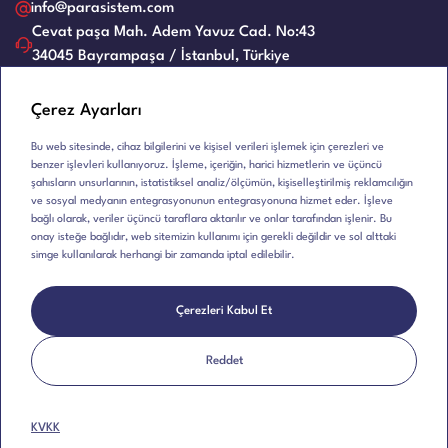
Evrak Kağıt İmha Makineleri
İnsan Kaynakları
Servis Talep Formu
info@parasistem.com
Laminasyon Makineleri
Blog
Cevat paşa Mah. Adem Yavuz Cad. No:43
Bayilik
Ciltleme Makineleri
34045 Bayrampaşa / İstanbul, Türkiye
İş Başvuru Formu
Giyotin Makinesi
Kullanım Kılavuzları
E-Bülten
Eski Ürünler
Çerez Ayarları
Bu web sitesinde, cihaz bilgilerini ve kişisel verileri işlemek için çerezleri ve
benzer işlevleri kullanıyoruz. İşleme, içeriğin, harici hizmetlerin ve üçüncü
şahısların unsurlarının, istatistiksel analiz/ölçümün, kişiselleştirilmiş reklamcılığın
ve sosyal medyanın entegrasyonunun entegrasyonuna hizmet eder. İşleve
bağlı olarak, veriler üçüncü taraflara aktarılır ve onlar tarafından işlenir. Bu
onay isteğe bağlıdır, web sitemizin kullanımı için gerekli değildir ve sol alttaki
simge kullanılarak herhangi bir zamanda iptal edilebilir.
Çerezleri Kabul Et
Telif Hakkı © 2026 Karadeniz Dış Ticaret | HTM ve MÜHLEN
Ofis Makineleri, Tüm Hakları Saklıdır.
Reddet
Çerez Politikası
KVKK
WEB
İSTANBUL WEB TASARIM AJANSI - PENTA YAZILI
TASARIM
KVKK