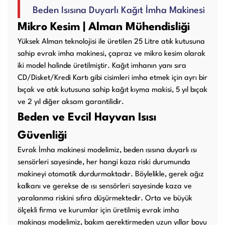
Beden Isısına Duyarlı Kağıt İmha Makinesi
Kullanım Kılavuzları
Mikro Kesim | Alman Mühendisliği
Yüksek Alman teknolojisi ile üretilen 25 Litre atık kutusuna
Laminasyon PVC
Ciltleme Makineleri
sahip evrak imha makinesi, çapraz ve mikro kesim olarak
Makineleri
iki model halinde üretilmiştir. Kağıt imhanın yanı sıra
CD/Disket/Kredi Kartı gibi cisimleri imha etmek için ayrı bir
bıçak ve atık kutusuna sahip kağıt kıyma makisi, 5 yıl bıçak
ve 2 yıl diğer aksam garantilidir.
Giyotin Makineleri
Sarf Malzemeleri
Beden ve Evcil Hayvan Isısı
Güvenliği
Evrak İmha makinesi
modelimiz, beden ısısına duyarlı ısı
Paketleme Dolgu
Diğer Ürünler
sensörleri sayesinde, her hangi kaza riski durumunda
Makinaları
makineyi otomatik durdurmaktadır. Böylelikle, gerek ağız
kalkanı ve gerekse de ısı sensörleri sayesinde kaza ve
yaralanma riskini sıfıra düşürmektedir. Orta ve büyük
ölçekli firma ve kurumlar için üretilmiş
evrak imha
makinası
modelimiz, bakım gerektirmeden uzun yıllar boyu