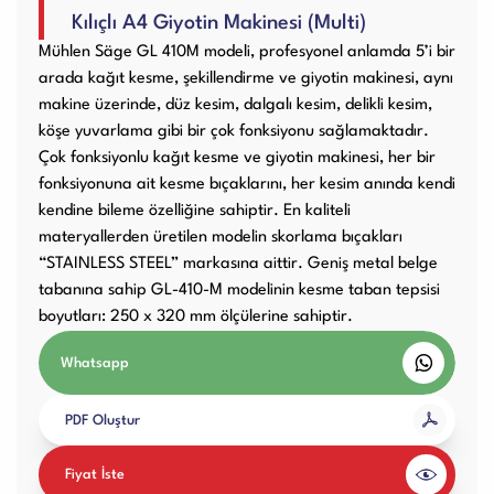
Kılıçlı A4 Giyotin Makinesi (Multi)
Kullanım Kılavuzları
Mühlen Säge GL 410M modeli, profesyonel anlamda 5’i bir
arada kağıt kesme, şekillendirme ve giyotin makinesi, aynı
Laminasyon PVC
Ciltleme Makineleri
makine üzerinde, düz kesim, dalgalı kesim, delikli kesim,
Makineleri
köşe yuvarlama gibi bir çok fonksiyonu sağlamaktadır.
Çok fonksiyonlu kağıt kesme ve giyotin makinesi, her bir
fonksiyonuna ait kesme bıçaklarını, her kesim anında kendi
kendine bileme özelliğine sahiptir. En kaliteli
materyallerden üretilen modelin skorlama bıçakları
Giyotin Makineleri
Sarf Malzemeleri
“STAINLESS STEEL” markasına aittir. Geniş metal belge
tabanına sahip GL-410-M modelinin kesme taban tepsisi
boyutları: 250 x 320 mm ölçülerine sahiptir.
Paketleme Dolgu
Diğer Ürünler
Whatsapp
Makinaları
PDF Oluştur
Fiyat İste