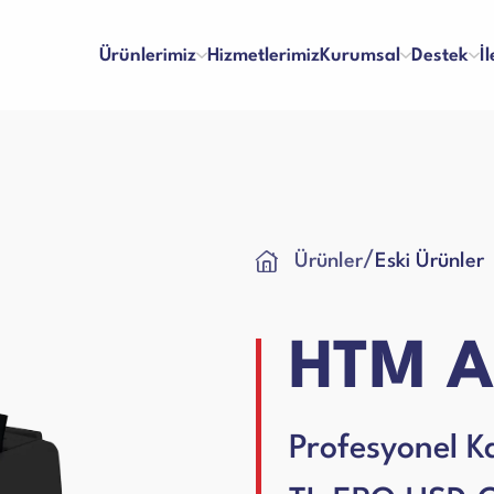
Ürünlerimiz
Hizmetlerimiz
Kurumsal
Destek
İ
inaları
Para Kontrol Makineleri
/
Ürünler
Eski Ürünler
lma ve Ödeme
Bayilik
Hakkımızda
Referanslar
 ve Memnuniyet
İş Başvuru Formu
Vizyon & Misyon
İnsan Kaynakları
ları
Yazar Kasa Para Çekmeceleri
kım Videoları
Kullanım Kılavuzları
Sertifikalar
Blog
HTM A
Talep Formu
Ciltleme Makineleri
 Makineleri
Profesyonel K