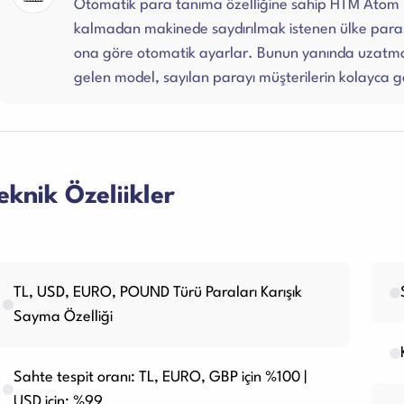
Otomatik para tanıma özelliğine sahip HTM Atom 5
kalmadan makinede saydırılmak istenen ülke paras
ona göre otomatik ayarlar. Bunun yanında uzatma k
gelen model, sayılan parayı müşterilerin kolayca g
eknik Özeliikler
TL, USD, EURO, POUND Türü Paraları Karışık
Sayma Özelliği
Sahte tespit oranı: TL, EURO, GBP için %100 |
USD için: %99