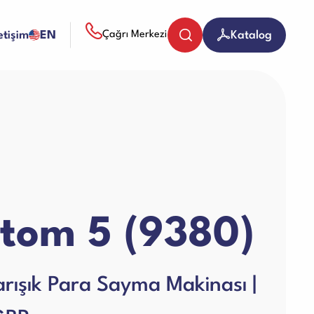
letişim
EN
Katalog
Çağrı Merkezi
Bozuk Para Sayma Makineleri
Evrak (Kağıt) İmha Makineleri
tom 5 (9380)
Giyotin Makineleri
arışık Para Sayma Makinası |