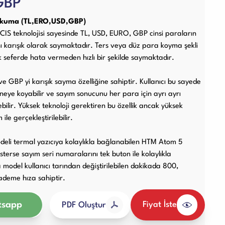
GBP
Diğer Ürünler
 Okuma (TL,ERO,USD,GBP)
IS teknolojisi sayesinde TL, USD, EURO, GBP cinsi paraların
nı karışık olarak saymaktadır. Ters veya düz para koyma şekli
k seferde hata vermeden hızlı bir şekilde saymaktadır.
 GBP yi karışık sayma özelliğine sahiptir. Kullanıcı bu sayede
neye koyabilir ve sayım sonucunu her para için ayrı ayrı
lir. Yüksek teknoloji gerektiren bu özellik ancak yüksek
 ile gerçekleştirilebilir.
deli termal yazıcıya kolaylıkla bağlanabilen HTM Atom 5
 isterse sayım seri numaralarını tek buton ile kolaylıkla
model kullanıcı tarından değiştirilebilen dakikada 800,
ademe hıza sahiptir.
sapp
Fiyat İste
PDF Oluştur