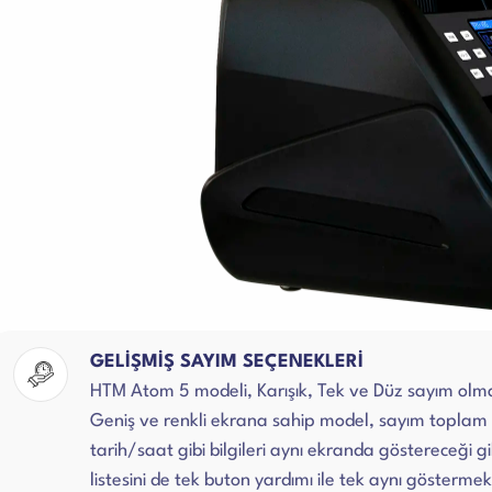
GELİŞMİŞ SAYIM SEÇENEKLERİ
HTM Atom 5 modeli, Karışık, Tek ve Düz sayım olma
Geniş ve renkli ekrana sahip model, sayım toplam tu
tarih/saat gibi bilgileri aynı ekranda göstereceği gi
listesini de tek buton yardımı ile tek aynı göstermek