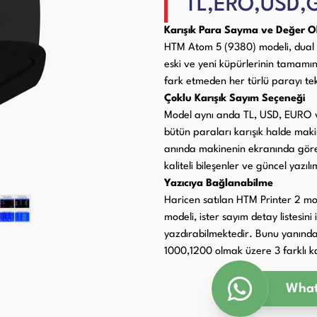
TL,ERO,USD,
Paketleme Dolgu Makinaları
ri
Karışık Para Sayma ve Değer
HTM Atom 5 (9380) modeli, dual C
eski ve yeni küpürlerinin tamamı
fark etmeden her türlü parayı te
Çoklu Karışık Sayım Seçeneği
Model aynı anda TL, USD, EURO ve
bütün paraları karışık halde maki
anında makinenin ekranında görebi
kaliteli bileşenler ve güncel yazılım
Yazıcıya Bağlanabilme
Haricen satılan HTM Printer 2 mo
modeli, ister sayım detay listesini
yazdırabilmektedir. Bunu yanında 
1000,1200 olmak üzere 3 farklı k
What