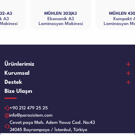
MÜHLEN 303|A3
MÜHLEN 430-A3
Ekonomik A3
Kompakt A3
Laminasyon Makinesi
Laminasyon Makinası
Ürünlerimiz
Para Sayma Makineleri
Kurumsal
Para Kontrol Makineleri
Hakkımızda
Destek
Bozuk Para Sayma Makineleri
Vizyon & Misyon
Satın Alma Ve Ödeme
Bize Ulaşın
Elektronik Çelik Para Kasaları
Sertifikalar
Garanti ve Memnuniyet
Nakit Para Çekmeceleri
Referanslar
Ürün Bakım Videoları
+90 212 479 25 25
Evrak Kağıt İmha Makineleri
İnsan Kaynakları
Servis Talep Formu
info@parasistem.com
Laminasyon Makineleri
Blog
Cevat paşa Mah. Adem Yavuz Cad. No:43
Bayilik
Ciltleme Makineleri
34045 Bayrampaşa / İstanbul, Türkiye
İş Başvuru Formu