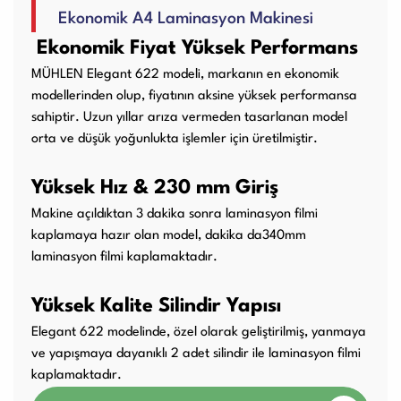
Ekonomik A4 Laminasyon Makinesi
Kullanım Kılavuzları
Ekonomik Fiyat Yüksek Performans
MÜHLEN Elegant 622 modeli, markanın en ekonomik
Laminasyon PVC
Ciltleme Makineleri
modellerinden olup, fiyatının aksine yüksek performansa
Makineleri
sahiptir. Uzun yıllar arıza vermeden tasarlanan model
orta ve düşük yoğunlukta işlemler için üretilmiştir.
Yüksek Hız & 230 mm Giriş
Giyotin Makineleri
Sarf Malzemeleri
Makine açıldıktan 3 dakika sonra laminasyon filmi
kaplamaya hazır olan model, dakika da340mm
laminasyon filmi kaplamaktadır.
Paketleme Dolgu
Diğer Ürünler
Yüksek Kalite Silindir Yapısı
Makinaları
Elegant 622 modelinde, özel olarak geliştirilmiş, yanmaya
ve yapışmaya dayanıklı 2 adet silindir ile laminasyon filmi
kaplamaktadır.