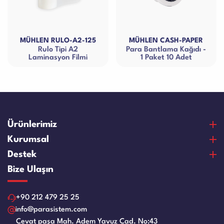
MÜHLEN RULO-A2-125
MÜHLEN CASH-PAPER
Rulo Tipi A2
Para Bantlama Kağıdı -
Laminasyon Filmi
1 Paket 10 Adet
Ürünlerimiz
Para Sayma Makineleri
Kurumsal
Para Kontrol Makineleri
Hakkımızda
Destek
Bozuk Para Sayma Makineleri
Vizyon & Misyon
Satın Alma Ve Ödeme
Bize Ulaşın
Elektronik Çelik Para Kasaları
Sertifikalar
Garanti ve Memnuniyet
Nakit Para Çekmeceleri
Referanslar
Ürün Bakım Videoları
+90 212 479 25 25
Evrak Kağıt İmha Makineleri
İnsan Kaynakları
Servis Talep Formu
info@parasistem.com
Laminasyon Makineleri
Blog
Cevat paşa Mah. Adem Yavuz Cad. No:43
Bayilik