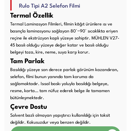
Rulo Tipi A2 Selefon Filmi
Kullanım Kılavuzları
Termal Özellik
Termal Laminasyon Filmleri, filmin kâğıt ürünlere ısı ve
Laminasyon PVC
Ciltleme Makineleri
basınçla laminasyonu sağlayan 80°~90° sıcaklıkta eriyen
Makineleri
reçine ile ekstrüzyon kaplı yüzeye sahiptir. MÜHLEN V27-
45 basılı olduğu yüzeye değer katar ve basılı olduğu
belgeyi toza, kire, neme, suya karşı korur.
Tam Parlak
Giyotin Makineleri
Sarf Malzemeleri
Basıldığı yüzeye son derece parlak görünüm kazandıran,
selefon, filmi bunun yanında tam koruma da
sağlamaktadır. Isısal baskı yoluyla basıldığı belgeye,
resme, karta… tam nüfuz ederek belge ile tamamen
Paketleme Dolgu
Diğer Ürünler
bütünleşmektedir.
Makinaları
Çevre Dostu
Solvent bazlı olmayan yapıştırıcı kullanıldığı için toksit
değildir. Kokusuzdur veya benzen değildir.