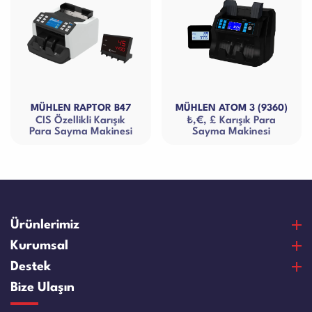
MÜHLEN RAPTOR B47
MÜHLEN ATOM 3 (9360)
CIS Özellikli Karışık
₺,€, £ Karışık Para
Para Sayma Makinesi
Sayma Makinesi
Ürünlerimiz
Para Sayma Makineleri
Kurumsal
Para Kontrol Makineleri
Hakkımızda
Destek
Bozuk Para Sayma Makineleri
Vizyon & Misyon
Satın Alma Ve Ödeme
Bize Ulaşın
Elektronik Çelik Para Kasaları
Sertifikalar
Garanti ve Memnuniyet