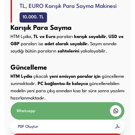
TL, EURO Karışık Para Sayma Makinesi
Kullanım Kılavuzları
10.000. TL
Karışık Para Sayma
Laminasyon PVC
Ciltleme Makineleri
Makineleri
HTM Lydia,
TL ve Euro
paraları
karışık sayabilir
,
USD ve
GBP
paraları ise
adet olarak sayabilir.
Sayım anında
saydığı bütün paraların
sahtelerini
yakalayabilir.
Giyotin Makineleri
Sarf Malzemeleri
Güncelleme
HTM Lydia
çıkacak
yeni emisyon paralar için
güncelleme
sunmaktadır.
PC bağlantısı ile kolayca
güncellenebilen
modelin yeni para çıkış anından kısa bir süre sonra yazılımı
Paketleme Dolgu
Diğer Ürünler
hazırlanmaktadır.
Makinaları
Whatsapp
PDF Oluştur