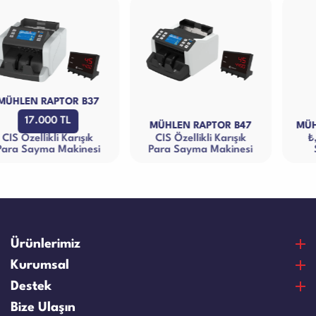
MÜHLEN RAPTOR B47
MÜHLEN ATOM 3 (9360)
CIS Özellikli Karışık
₺,€, £ Karışık Para
Para Sayma Makinesi
Sayma Makinesi
Ürünlerimiz
Para Sayma Makineleri
Kurumsal
Para Kontrol Makineleri
Hakkımızda
Destek
Bozuk Para Sayma Makineleri
Vizyon & Misyon
Satın Alma Ve Ödeme
Bize Ulaşın