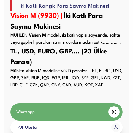
İki Katlı Karışık Para Sayma Makinesi
Kullanım Kılavuzları
Vision M (9930) |
İki Katlı Para
Sayma Makinesi
Laminasyon PVC
Ciltleme Makineleri
Makineleri
MÜHLEN
Vision M
modeli, iki katlı yapısı sayesinde, sahte
veya şüpheli paraları sayımı durdurmadan üst kata atar.
TL, USD, EURO, GBP…. (23 Ülke
Parası)
Giyotin Makineleri
Sarf Malzemeleri
Mühlen Vision M modeline yüklü paralar: TRL, EURO, USD,
GBP, SAR, RUB, IQD, EGP, IRR, JOD, SYP, GEL, KWD, KZT,
LBP, CHF, CZK, QAR, CNY, CAD, AUD, XOF, XAF
Paketleme Dolgu
Diğer Ürünler
Makinaları
Whatsapp
PDF Oluştur