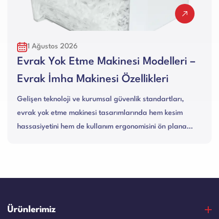
30 Temmuz 2026
odelleri –
Karton Ambalaj Makinesi 
kleri
Alanları Nelerdir?
tandartları,
Endüstriyel üretim tesislerinden e-ticaret
a hem kesim
merkezlerine kadar geniş bir yelpazede 
sini ön plana
karton ambalaj makinesi, atık kağıt ve o
mukavvaları yüksek ko...
Ürünlerimiz