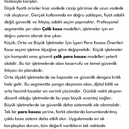
fazlasıyla karşılar.
Düşük fiyatlı ürünler kısa vadede cazip görünse de uzun vadede
risk oluşturur. Gerçek kullanımda en doğru yaklaşım, fiyat odaklı
değil; güvenlik ve ihtiyaç odaklı seçim yapmaktır. Profesyonel
segmentte yer alan
Çelik kasa
modelleri, işletmeler için en
doğru yatırım olarak öne çıkar.
Küçük, Orta ve Büyük İşletmeler İçin İşyeri Para Kasası Önerileri
Kasa seçimi işletme ölçeğine göre değişmelidir. Küçük işletmeler
için kompakt ama güvenli
çelik para kasası
modelleri yeterli
olabilir. Bu tür işletmelerde alan tasarrufu ve temel güvenlik
ihtiyacı ön plandadır.
Orta ölçekli işletmelerde ise kapasite ve güvenlik dengesi kritik
hale gelir. Bu segmentte yangın dayanımı olan, dijital kilitli ve
orta hacimli kasalar en verimli çözümdür. Günlük nakit akışının
düzenli olduğu işletmelerde bu yapı büyük avantaj sağlar.
Büyük işletmelerde ise güvenlik daha sistematik ele alınmalıdır.
Tek bir
para kasası
yerine, farklı alanlarda konumlandırılmış
çoklu kasa sistemi daha etkili olur. Uygulamada en sık
karşılaşılan durum, tüm değerli varlıkların tek noktada