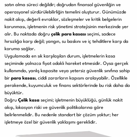
satın alma süreci değildir; doğrudan finansal güvenliğin ve
Kullanım Kılavuzları
operasyonel sürdürülebilirliğin temelini oluşturur. Günümüzde
nakit akışı, değerli evraklar, sözleşmeler ve kritik belgelerin
korunması, işletmenin risk yönetimi stratejisinin merkezinde yer
Laminasyon PVC
Ciltleme Makineleri
alır. Bu noktada doğru
çelik para kasası
seçimi, sadece
Makineleri
hırsızlığa karşı değil; yangın, su baskını ve iç tehditlere karşı da
koruma sağlar.
Uygulamada en sık karşılaşılan durum, işletmelerin kasa
seçiminde yalnızca fiyat odaklı hareket etmesidir. Oysa gerçek
Giyotin Makineleri
Sarf Malzemeleri
kullanımda, yanlış kapasite veya yetersiz güvenlik sınıfına sahip
bir
para kasası
, ciddi zararların kapısını aralayabilir. Özellikle
perakende, kuyumculuk ve finans sektörlerinde bu risk daha da
büyüktür.
Paketleme Dolgu
Diğer Ürünler
Doğru
Çelik kasa
seçimi; işletmenin büyüklüğü, günlük nakit
Makinaları
akışı, lokasyon riski ve güvenlik politikalarına göre
belirlenmelidir. Bu nedenle standart bir çözüm yoktur; her
işletmeye özel bir güvenlik yaklaşımı gereklidir.