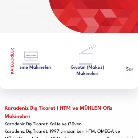
Kullanım Kılavuzları
Laminasyon PVC
Ciltleme Makineleri
Makineleri
KATEGORİLER
Ciltleme Makineleri
Giyotin (Makas)
Giyotin Makineleri
Sarf Malzemeleri
Sarf Mal
Makineleri
Paketleme Dolgu
Diğer Ürünler
Makinaları
Karadeniz Dış Ticaret | HTM ve MÜHLEN Ofis
Makineleri
Karadeniz Dış Ticaret: Kalite ve Güven
Karadeniz Dış Ticaret, 1997 yılından beri HTM, OMEGA ve