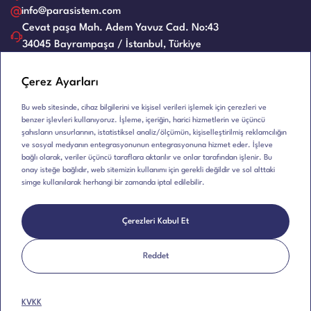
Evrak Kağıt İmha Makineleri
İnsan Kaynakları
Servis Talep Formu
info@parasistem.com
Laminasyon Makineleri
Blog
Cevat paşa Mah. Adem Yavuz Cad. No:43
Bayilik
Ciltleme Makineleri
34045 Bayrampaşa / İstanbul, Türkiye
İş Başvuru Formu
Giyotin Makinesi
Kullanım Kılavuzları
E-Bülten
Eski Ürünler
Çerez Ayarları
Bu web sitesinde, cihaz bilgilerini ve kişisel verileri işlemek için çerezleri ve
benzer işlevleri kullanıyoruz. İşleme, içeriğin, harici hizmetlerin ve üçüncü
şahısların unsurlarının, istatistiksel analiz/ölçümün, kişiselleştirilmiş reklamcılığın
ve sosyal medyanın entegrasyonunun entegrasyonuna hizmet eder. İşleve
bağlı olarak, veriler üçüncü taraflara aktarılır ve onlar tarafından işlenir. Bu
onay isteğe bağlıdır, web sitemizin kullanımı için gerekli değildir ve sol alttaki
simge kullanılarak herhangi bir zamanda iptal edilebilir.
Çerezleri Kabul Et
Telif Hakkı © 2026 Karadeniz Dış Ticaret | HTM ve MÜHLEN
Ofis Makineleri, Tüm Hakları Saklıdır.
Reddet
Çerez Politikası
KVKK
WEB
İSTANBUL WEB TASARIM AJANSI - PENTA YAZILI
TASARIM
KVKK