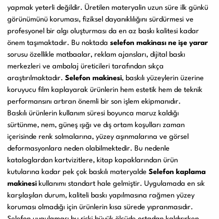
yapmak yeterli değildir. Üretilen materyalin uzun süre ilk günkü
Kullanım Kılavuzları
görünümünü koruması, fiziksel dayanıklılığını sürdürmesi ve
profesyonel bir algı oluşturması da en az baskı kalitesi kadar
önem taşımaktadır. Bu noktada
selefon makinası ne işe yarar
Laminasyon PVC
Ciltleme Makineleri
sorusu özellikle matbaalar, reklam ajansları, dijital baskı
Makineleri
merkezleri ve ambalaj üreticileri tarafından sıkça
araştırılmaktadır.
Selefon makinesi
, baskılı yüzeylerin üzerine
koruyucu film kaplayarak ürünlerin hem estetik hem de teknik
performansını artıran önemli bir son işlem ekipmanıdır.
Giyotin Makineleri
Sarf Malzemeleri
Baskılı ürünlerin kullanım süresi boyunca maruz kaldığı
sürtünme, nem, güneş ışığı ve dış ortam koşulları zaman
içerisinde renk solmalarına, yüzey aşınmalarına ve görsel
deformasyonlara neden olabilmektedir. Bu nedenle
Paketleme Dolgu
Diğer Ürünler
kataloglardan kartvizitlere, kitap kapaklarından ürün
Makinaları
kutularına kadar pek çok baskılı materyalde
Selefon kaplama
makinesi
kullanımı standart hale gelmiştir. Uygulamada en sık
karşılaşılan durum, kaliteli baskı yapılmasına rağmen yüzey
koruması olmadığı için ürünlerin kısa sürede yıpranmasıdır.