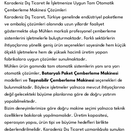
Karadeniz Dış Ticaret ile İşletmenize Uygun Tam Otomatik
Çemberleme Makinesi Çözümleri
Karadeniz Dış Ticaret
, Türkiye genelinde endüstriyel paketleme
ve ambalaj çözümleri alanında uzun yıllardır faaliyet
göstermekte olup Mühlen markalı profesyonel çemberleme
sistemlerini işletmelerle buluşturmaktadır. Farklı sektörlerin
ihtiyaçlarına yönelik geniş ürün seçenekleri sayesinde hem küçük
ölçekli işletmelere hem de yüksek hacimli üretim yapan
fabrikalara uygun çözümler sunulmaktadır.
Mühlen ürün gamında tam otomatik sistemlerin yanı sıra yarı
otomatik çözümler,
Bataryalı Paket Çemberleme Makinesi
modelleri ve
Taşınabilir Çemberleme Makinesi
seçenekleri de
bulunmaktadır. Böylece işletmeler yalnızca mevcut ihtiyaçlarına
değil gelecekteki büyüme planlarına göre de doğru yatırım
yapabilmektedir.
Bizim deneyimlerimize göre doğru makine seçimi yalnızca teknik
özelliklere bakılarak yapılmamalıdır. Üretim kapasitesi,
operasyon yapısı, ürün tipi ve büyüme hedefleri birlikte
değerlendirilmelidir. Karadeniz Dış Ticaret uzmanlığıyla sunulan