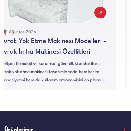
30 Temmuz 2026
Karton Ambalaj Makinesi Kullanım
Alanları Nelerdir?
Endüstriyel üretim tesislerinden e-ticaret lojistik
merkezlerine kadar geniş bir yelpazede kullanılan bir
karton ambalaj makinesi, atık kağıt ve oluklu
mukavvaları yüksek ko...
Ürünlerimiz