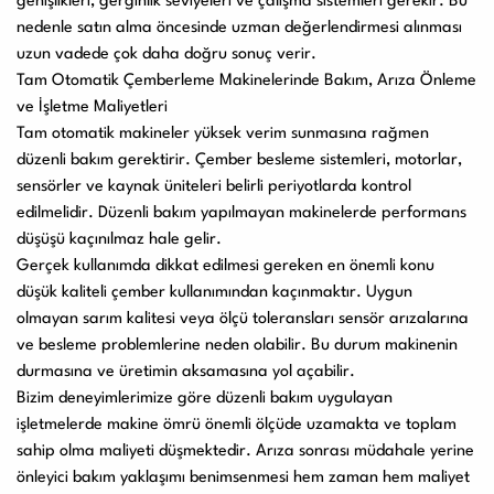
genişlikleri, gerginlik seviyeleri ve çalışma sistemleri gerekir. Bu
nedenle satın alma öncesinde uzman değerlendirmesi alınması
uzun vadede çok daha doğru sonuç verir.
Tam Otomatik Çemberleme Makinelerinde Bakım, Arıza Önleme
ve İşletme Maliyetleri
Tam otomatik makineler yüksek verim sunmasına rağmen
düzenli bakım gerektirir. Çember besleme sistemleri, motorlar,
sensörler ve kaynak üniteleri belirli periyotlarda kontrol
edilmelidir. Düzenli bakım yapılmayan makinelerde performans
düşüşü kaçınılmaz hale gelir.
Gerçek kullanımda dikkat edilmesi gereken en önemli konu
düşük kaliteli çember kullanımından kaçınmaktır. Uygun
olmayan sarım kalitesi veya ölçü toleransları sensör arızalarına
ve besleme problemlerine neden olabilir. Bu durum makinenin
durmasına ve üretimin aksamasına yol açabilir.
Bizim deneyimlerimize göre düzenli bakım uygulayan
işletmelerde makine ömrü önemli ölçüde uzamakta ve toplam
sahip olma maliyeti düşmektedir. Arıza sonrası müdahale yerine
önleyici bakım yaklaşımı benimsenmesi hem zaman hem maliyet