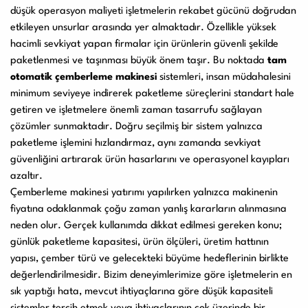
düşük operasyon maliyeti işletmelerin rekabet gücünü doğrudan
Kullanım Kılavuzları
etkileyen unsurlar arasında yer almaktadır. Özellikle yüksek
hacimli sevkiyat yapan firmalar için ürünlerin güvenli şekilde
paketlenmesi ve taşınması büyük önem taşır. Bu noktada
tam
Laminasyon PVC
Ciltleme Makineleri
otomatik çemberleme makinesi
sistemleri, insan müdahalesini
Makineleri
minimum seviyeye indirerek paketleme süreçlerini standart hale
getiren ve işletmelere önemli zaman tasarrufu sağlayan
çözümler sunmaktadır. Doğru seçilmiş bir sistem yalnızca
paketleme işlemini hızlandırmaz, aynı zamanda sevkiyat
Giyotin Makineleri
Sarf Malzemeleri
güvenliğini artırarak ürün hasarlarını ve operasyonel kayıpları
azaltır.
Çemberleme makinesi yatırımı yapılırken yalnızca makinenin
fiyatına odaklanmak çoğu zaman yanlış kararların alınmasına
Paketleme Dolgu
Diğer Ürünler
neden olur. Gerçek kullanımda dikkat edilmesi gereken konu;
Makinaları
günlük paketleme kapasitesi, ürün ölçüleri, üretim hattının
yapısı, çember türü ve gelecekteki büyüme hedeflerinin birlikte
değerlendirilmesidir. Bizim deneyimlerimize göre işletmelerin en
sık yaptığı hata, mevcut ihtiyaçlarına göre düşük kapasiteli