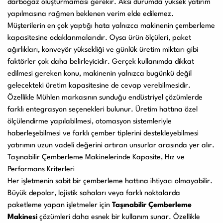
darboğaz oluşturmaması gerekir. Aksi durumda yüksek yatırım
yapılmasına rağmen beklenen verim elde edilemez.
Müşterilerin en çok yaptığı hata yalnızca makinenin çemberleme
kapasitesine odaklanmalarıdır. Oysa ürün ölçüleri, paket
ağırlıkları, konveyör yüksekliği ve günlük üretim miktarı gibi
faktörler çok daha belirleyicidir. Gerçek kullanımda dikkat
edilmesi gereken konu, makinenin yalnızca bugünkü değil
gelecekteki üretim kapasitesine de cevap verebilmesidir.
Özellikle Mühlen markasının sunduğu endüstriyel çözümlerde
farklı entegrasyon seçenekleri bulunur. Üretim hattına özel
ölçülendirme yapılabilmesi, otomasyon sistemleriyle
haberleşebilmesi ve farklı çember tiplerini destekleyebilmesi
yatırımın uzun vadeli değerini artıran unsurlar arasında yer alır.
Taşınabilir Çemberleme Makinelerinde Kapasite, Hız ve
Performans Kriterleri
Her işletmenin sabit bir çemberleme hattına ihtiyacı olmayabilir.
Büyük depolar, lojistik sahaları veya farklı noktalarda
paketleme yapan işletmeler için
Taşınabilir Çemberleme
Makinesi
çözümleri daha esnek bir kullanım sunar. Özellikle