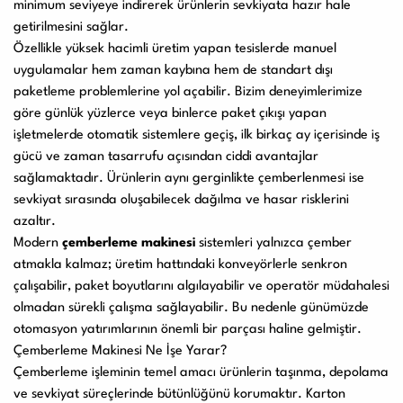
minimum seviyeye indirerek ürünlerin sevkiyata hazır hale
getirilmesini sağlar.
Özellikle yüksek hacimli üretim yapan tesislerde manuel
uygulamalar hem zaman kaybına hem de standart dışı
paketleme problemlerine yol açabilir. Bizim deneyimlerimize
göre günlük yüzlerce veya binlerce paket çıkışı yapan
işletmelerde otomatik sistemlere geçiş, ilk birkaç ay içerisinde iş
gücü ve zaman tasarrufu açısından ciddi avantajlar
sağlamaktadır. Ürünlerin aynı gerginlikte çemberlenmesi ise
sevkiyat sırasında oluşabilecek dağılma ve hasar risklerini
azaltır.
Modern
çemberleme makinesi
sistemleri yalnızca çember
atmakla kalmaz; üretim hattındaki konveyörlerle senkron
çalışabilir, paket boyutlarını algılayabilir ve operatör müdahalesi
olmadan sürekli çalışma sağlayabilir. Bu nedenle günümüzde
otomasyon yatırımlarının önemli bir parçası haline gelmiştir.
Çemberleme Makinesi Ne İşe Yarar?
Çemberleme işleminin temel amacı ürünlerin taşınma, depolama
ve sevkiyat süreçlerinde bütünlüğünü korumaktır. Karton