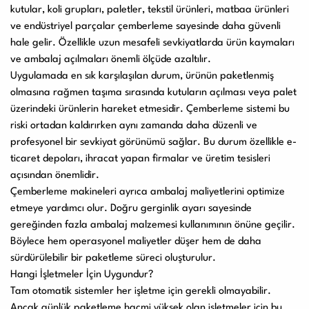
kutular, koli grupları, paletler, tekstil ürünleri, matbaa ürünleri
ve endüstriyel parçalar çemberleme sayesinde daha güvenli
hale gelir. Özellikle uzun mesafeli sevkiyatlarda ürün kaymaları
ve ambalaj açılmaları önemli ölçüde azaltılır.
Uygulamada en sık karşılaşılan durum, ürünün paketlenmiş
olmasına rağmen taşıma sırasında kutuların açılması veya palet
üzerindeki ürünlerin hareket etmesidir. Çemberleme sistemi bu
riski ortadan kaldırırken aynı zamanda daha düzenli ve
profesyonel bir sevkiyat görünümü sağlar. Bu durum özellikle e-
ticaret depoları, ihracat yapan firmalar ve üretim tesisleri
açısından önemlidir.
Çemberleme makineleri ayrıca ambalaj maliyetlerini optimize
etmeye yardımcı olur. Doğru gerginlik ayarı sayesinde
gereğinden fazla ambalaj malzemesi kullanımının önüne geçilir.
Böylece hem operasyonel maliyetler düşer hem de daha
sürdürülebilir bir paketleme süreci oluşturulur.
Hangi İşletmeler İçin Uygundur?
Tam otomatik sistemler her işletme için gerekli olmayabilir.
Ancak günlük paketleme hacmi yüksek olan işletmeler için bu