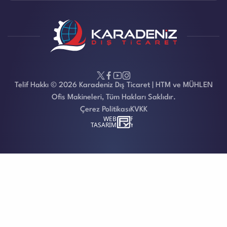
Telif Hakkı © 2026 Karadeniz Dış Ticaret | HTM ve MÜHLEN
Ofis Makineleri, Tüm Hakları Saklıdır.
Çerez Politikası
KVKK
WEB
İSTANBUL WEB TASARIM AJANSI - PENTA YAZILI
TASARIM