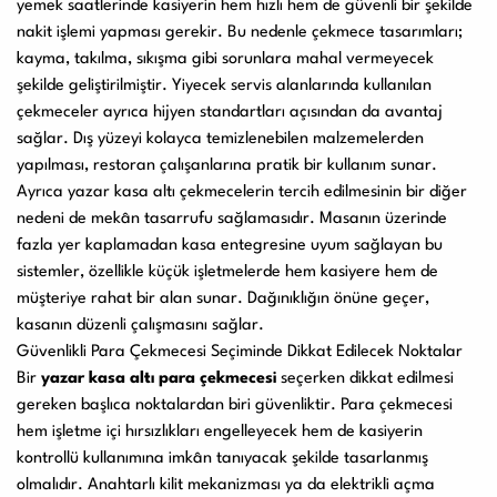
yemek saatlerinde kasiyerin hem hızlı hem de güvenli bir şekilde
nakit işlemi yapması gerekir. Bu nedenle çekmece tasarımları;
kayma, takılma, sıkışma gibi sorunlara mahal vermeyecek
şekilde geliştirilmiştir. Yiyecek servis alanlarında kullanılan
çekmeceler ayrıca hijyen standartları açısından da avantaj
sağlar. Dış yüzeyi kolayca temizlenebilen malzemelerden
yapılması, restoran çalışanlarına pratik bir kullanım sunar.
Ayrıca yazar kasa altı çekmecelerin tercih edilmesinin bir diğer
nedeni de mekân tasarrufu sağlamasıdır. Masanın üzerinde
fazla yer kaplamadan kasa entegresine uyum sağlayan bu
sistemler, özellikle küçük işletmelerde hem kasiyere hem de
müşteriye rahat bir alan sunar. Dağınıklığın önüne geçer,
kasanın düzenli çalışmasını sağlar.
Güvenlikli Para Çekmecesi Seçiminde Dikkat Edilecek Noktalar
Bir
yazar kasa altı para çekmecesi
seçerken dikkat edilmesi
gereken başlıca noktalardan biri güvenliktir. Para çekmecesi
hem işletme içi hırsızlıkları engelleyecek hem de kasiyerin
kontrollü kullanımına imkân tanıyacak şekilde tasarlanmış
olmalıdır. Anahtarlı kilit mekanizması ya da elektrikli açma