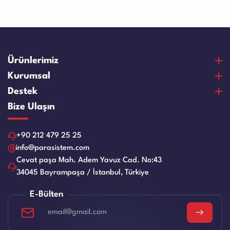
Ürünlerimiz
Para Sayma Makineleri
Kurumsal
Para Kontrol Makineleri
Hakkımızda
Destek
Bozuk Para Sayma Makineleri
Vizyon & Misyon
Satın Alma Ve Ödeme
Bize Ulaşın
Elektronik Çelik Para Kasaları
Sertifikalar
Garanti ve Memnuniyet
Nakit Para Çekmeceleri
Referanslar
Ürün Bakım Videoları
+90 212 479 25 25
Evrak Kağıt İmha Makineleri
İnsan Kaynakları
Servis Talep Formu
info@parasistem.com
Laminasyon Makineleri
Blog
Cevat paşa Mah. Adem Yavuz Cad. No:43
Bayilik
Ciltleme Makineleri
34045 Bayrampaşa / İstanbul, Türkiye
İş Başvuru Formu
Giyotin Makinesi
Kullanım Kılavuzları
E-Bülten
Eski Ürünler