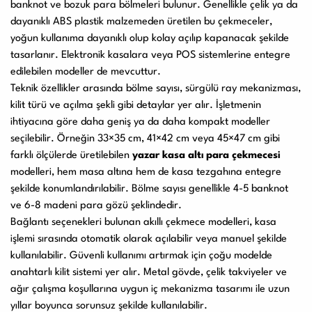
banknot ve bozuk para bölmeleri bulunur. Genellikle çelik ya da
dayanıklı ABS plastik malzemeden üretilen bu çekmeceler,
yoğun kullanıma dayanıklı olup kolay açılıp kapanacak şekilde
tasarlanır. Elektronik kasalara veya POS sistemlerine entegre
edilebilen modeller de mevcuttur.
Teknik özellikler arasında bölme sayısı, sürgülü ray mekanizması,
kilit türü ve açılma şekli gibi detaylar yer alır. İşletmenin
ihtiyacına göre daha geniş ya da daha kompakt modeller
seçilebilir. Örneğin 33×35 cm, 41×42 cm veya 45×47 cm gibi
farklı ölçülerde üretilebilen
yazar kasa altı para çekmecesi
modelleri, hem masa altına hem de kasa tezgahına entegre
şekilde konumlandırılabilir. Bölme sayısı genellikle 4-5 banknot
ve 6-8 madeni para gözü şeklindedir.
Bağlantı seçenekleri bulunan akıllı çekmece modelleri, kasa
işlemi sırasında otomatik olarak açılabilir veya manuel şekilde
kullanılabilir. Güvenli kullanımı artırmak için çoğu modelde
anahtarlı kilit sistemi yer alır. Metal gövde, çelik takviyeler ve
ağır çalışma koşullarına uygun iç mekanizma tasarımı ile uzun
yıllar boyunca sorunsuz şekilde kullanılabilir.