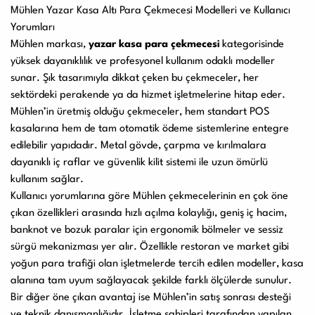
Mühlen Yazar Kasa Altı Para Çekmecesi Modelleri ve Kullanıcı
Yorumları
Mühlen markası,
yazar kasa para çekmecesi
kategorisinde
yüksek dayanıklılık ve profesyonel kullanım odaklı modeller
sunar. Şık tasarımıyla dikkat çeken bu çekmeceler, her
sektördeki perakende ya da hizmet işletmelerine hitap eder.
Mühlen’in üretmiş olduğu çekmeceler, hem standart POS
kasalarına hem de tam otomatik ödeme sistemlerine entegre
edilebilir yapıdadır. Metal gövde, çarpma ve kırılmalara
dayanıklı iç raflar ve güvenlik kilit sistemi ile uzun ömürlü
kullanım sağlar.
Kullanıcı yorumlarına göre Mühlen çekmecelerinin en çok öne
çıkan özellikleri arasında hızlı açılma kolaylığı, geniş iç hacim,
banknot ve bozuk paralar için ergonomik bölmeler ve sessiz
sürgü mekanizması yer alır. Özellikle restoran ve market gibi
yoğun para trafiği olan işletmelerde tercih edilen modeller, kasa
alanına tam uyum sağlayacak şekilde farklı ölçülerde sunulur.
Bir diğer öne çıkan avantaj ise Mühlen’in satış sonrası desteği
ve teknik danışmanlığıdır. İşletme sahipleri tarafından yapılan