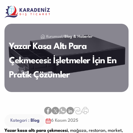
Ürünlerimiz
Kurumsal
/
Blog & Haberler
Hizmetlerimiz
Yazar Kasa Altı Para
Kurumsal
Para Sayma Makinaları
Çekmecesi: İşletmeler İçin En
Hakkımızda
Destek
Pratik Çözümler
Vizyon & Misyon
Satın Alma ve Ödeme
İletişim
Bozuk Para Sayma Makineleri
Sertifikalar
Garanti ve Memnuniyet
EN
Referanslar
Ürün Bakım Videoları
Katalog
İnsan Kaynakları
Servis Talep Formu
Çağrı Merkezi
Yazar Kasa Para Çekmeceleri
Blog
+90 212 479 25 25
Bayilik
Kategori :
Blog
6 Kasım 2025
İş Başvuru Formu
Yazar kasa altı para çekmecesi
, mağaza, restoran, market,