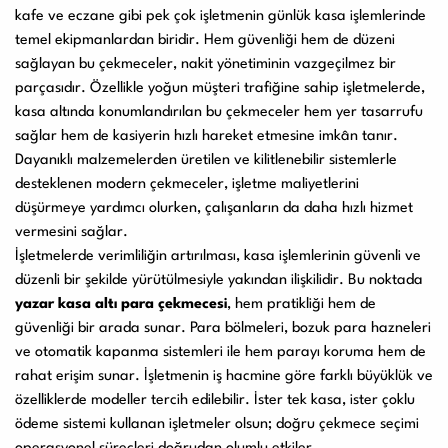
kafe ve eczane gibi pek çok işletmenin günlük kasa işlemlerinde
Kullanım Kılavuzları
temel ekipmanlardan biridir. Hem güvenliği hem de düzeni
Laminasyon PVC Makineleri
sağlayan bu çekmeceler, nakit yönetiminin vazgeçilmez bir
parçasıdır. Özellikle yoğun müşteri trafiğine sahip işletmelerde,
kasa altında konumlandırılan bu çekmeceler hem yer tasarrufu
sağlar hem de kasiyerin hızlı hareket etmesine imkân tanır.
Giyotin Makineleri
Dayanıklı malzemelerden üretilen ve kilitlenebilir sistemlerle
desteklenen modern çekmeceler, işletme maliyetlerini
düşürmeye yardımcı olurken, çalışanların da daha hızlı hizmet
vermesini sağlar.
Paketleme Dolgu Makinaları
İşletmelerde verimliliğin artırılması, kasa işlemlerinin güvenli ve
düzenli bir şekilde yürütülmesiyle yakından ilişkilidir. Bu noktada
yazar kasa altı para çekmecesi
, hem pratikliği hem de
güvenliği bir arada sunar. Para bölmeleri, bozuk para hazneleri
ve otomatik kapanma sistemleri ile hem parayı koruma hem de
rahat erişim sunar. İşletmenin iş hacmine göre farklı büyüklük ve
özelliklerde modeller tercih edilebilir. İster tek kasa, ister çoklu
ödeme sistemi kullanan işletmeler olsun; doğru çekmece seçimi