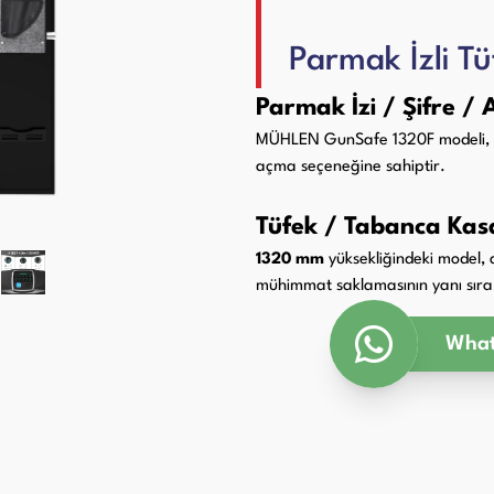
Paketleme Dolgu Makinaları
ri
Parmak İzli T
Parmak İzi / Şifre /
MÜHLEN GunSafe 1320F modeli,
açma seçeneğine sahiptir.
Tüfek / Tabanca Kas
1320 mm
yüksekliğindeki model,
mühimmat saklamasının yanı sıra, 
What