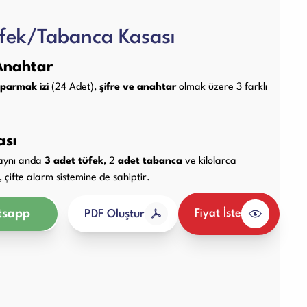
Diğer Ürünler
üfek/Tabanca Kasası
 Anahtar
parmak izi
(24 Adet),
şifre ve anahtar
olmak üzere 3 farklı
ası
 aynı anda
3 adet tüfek
, 2
adet tabanca
ve kilolarca
çifte alarm sistemine de sahiptir.
sapp
Fiyat İste
PDF Oluştur