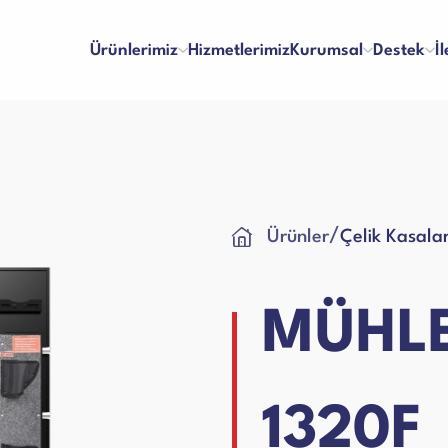
Ürünlerimiz
Hizmetlerimiz
Kurumsal
Destek
İ
inaları
Para Kontrol Makineleri
/
Ürünler
Çelik Kasala
lma ve Ödeme
Bayilik
Hakkımızda
Referanslar
 ve Memnuniyet
İş Başvuru Formu
Vizyon & Misyon
İnsan Kaynakları
ları
Yazar Kasa Para Çekmeceleri
kım Videoları
Kullanım Kılavuzları
Sertifikalar
Blog
MÜHLE
Talep Formu
Ciltleme Makineleri
 Makineleri
1320F