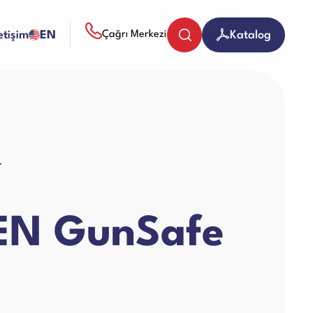
letişim
EN
Katalog
Çağrı Merkezi
Bozuk Para Sayma Makineleri
r
Evrak (Kağıt) İmha Makineleri
N GunSafe
Giyotin Makineleri