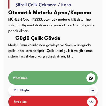
Şifreli Çelik Çekmece / Kasa
Kullanım Kılavuzları
Otomatik Motorlu Açma/Kapama
MÜHLEN Oben KS333, otomatik motorlu kilit sistemine
Laminasyon PVC
Ciltleme Makineleri
sahiptir. Dış müdahalelere dayanıklıdır ve 4 hatalı girişte
Makineleri
paneli kilitler.
Güçlü Çelik Gövde
Model, 3mm kalınlığında gövdeye ve 5mm kalınlığında
çelik kapaklara sahiptir. Çelik kalınlığı, kilit ve şifreleme
Giyotin Makineleri
Sarf Malzemeleri
sistemi hırsızlıklara karşı yüksek dirençlidir.
Paketleme Dolgu
Diğer Ürünler
Whatsapp
Makinaları
PDF Oluştur
Fiyat İste