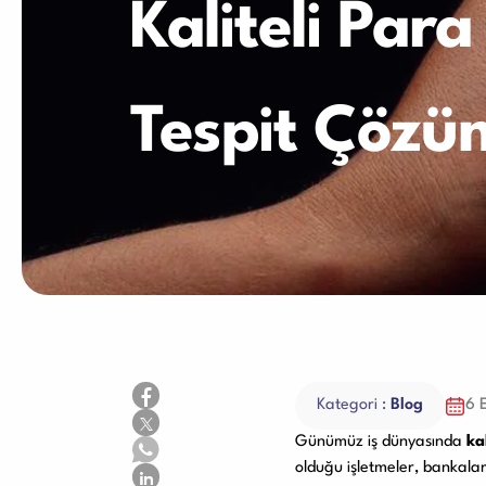
Kaliteli Pa
Sarf Malzemele
Tespit Çözüm
Kategori :
Blog
6 
Günümüz iş dünyasında
ka
olduğu işletmeler, bankala