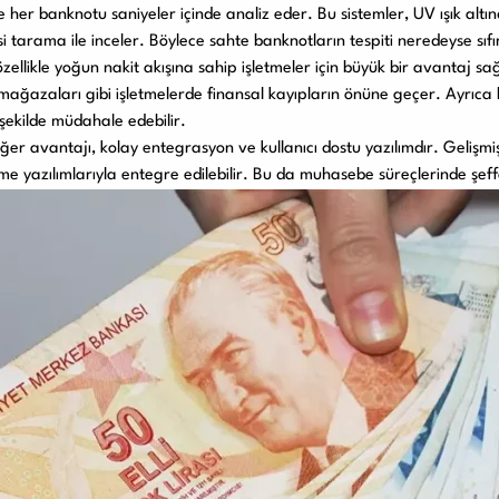
ve her banknotu saniyeler içinde analiz eder. Bu sistemler, UV ışık altı
si tarama ile inceler. Böylece sahte banknotların tespiti neredeyse sıfır
özellikle yoğun nakit akışına sahip işletmeler için büyük bir avantaj sa
ağazaları gibi işletmelerde finansal kayıpların önüne geçer. Ayrıca b
ı şekilde müdahale edebilir.
diğer avantajı, kolay entegrasyon ve kullanıcı dostu yazılımdır. Gelişm
tme yazılımlarıyla entegre edilebilir. Bu da muhasebe süreçlerinde şeff