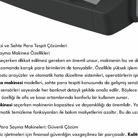
si ve Sahte Para Tespit Çözümleri
Sayma Makinesi Özellikleri
eçerken dikkat edilmesi gereken en önemli unsur, makinenin hız ve doğ
zamanda karışık para birimlerini de tanıyabilir. Özellikle yüksek işl
ostu arayüzler ve otomatik hata düzeltme sistemleri, operatörlerin işini
ma makinesi
modelleri, sahte para tespiti konusunda da gelişmiş sensö
) sensörleri sayesinde her banknot detaylı şekilde analiz edilir. Böyle
özelliği ile ofis ve kasa ortamlarında konforlu bir kullanım sunar.
kinesi
seçerken makinenin kapasitesi ve dayanıklılığı da önemlidir. Y
atik temizleme fonksiyonları ile bakım maliyetlerini azaltır. Bu da u
i Para Sayma Makineleri: Güvenli Çözüm
 işletmeleri için finansal güvenliğin vazgeçilmez bir parçasıdır.
Kali