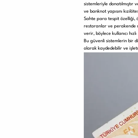
sistemleriyle donatılmıştır 
ve banknot yapısını kızılöte
Sahte para tespit özelliği, 
restoranlar ve perakende m
verir, böylece kullanıcı hızl
Bu güvenli sistemlerin bir 
olarak kaydedebilir ve işle