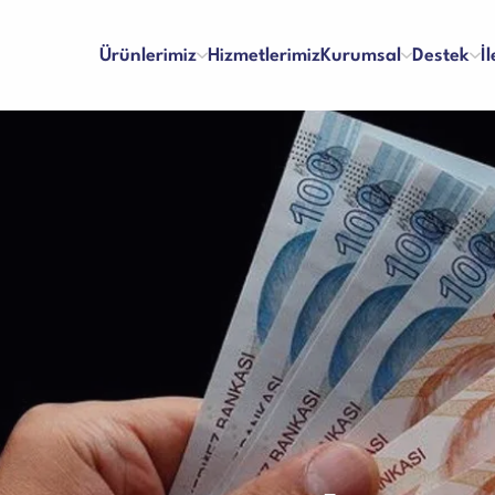
Ürünlerimiz
Hizmetlerimiz
Kurumsal
Destek
İ
inaları
Para Kontrol Makineleri
lma ve Ödeme
Bayilik
Hakkımızda
Referanslar
 ve Memnuniyet
İş Başvuru Formu
Vizyon & Misyon
İnsan Kaynakları
ları
Yazar Kasa Para Çekmeceleri
kım Videoları
Kullanım Kılavuzları
Sertifikalar
Blog
Talep Formu
Ciltleme Makineleri
 Makineleri