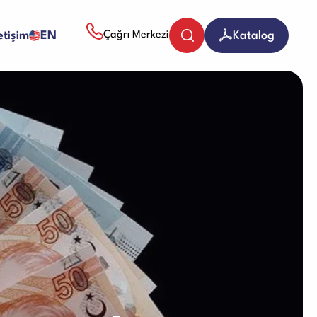
letişim
EN
Katalog
Çağrı Merkezi
Bozuk Para Sayma Makineleri
Evrak (Kağıt) İmha Makineleri
Giyotin Makineleri