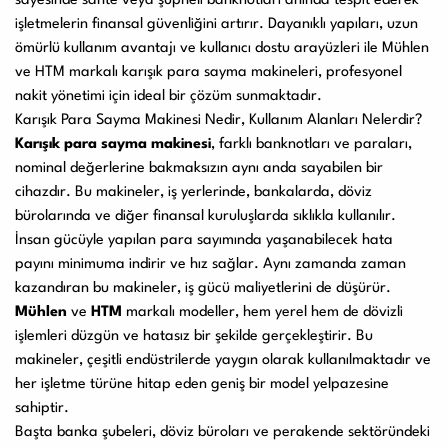
sayesinde sahte veya şüpheli banknotları anında tespit ederek
işletmelerin finansal güvenliğini artırır. Dayanıklı yapıları, uzun
ömürlü kullanım avantajı ve kullanıcı dostu arayüzleri ile Mühlen
ve HTM markalı karışık para sayma makineleri, profesyonel
nakit yönetimi için ideal bir çözüm sunmaktadır.
Karışık Para Sayma Makinesi Nedir, Kullanım Alanları Nelerdir?
Karışık para sayma makinesi
, farklı banknotları ve paraları,
nominal değerlerine bakmaksızın aynı anda sayabilen bir
cihazdır. Bu makineler, iş yerlerinde, bankalarda, döviz
bürolarında ve diğer finansal kuruluşlarda sıklıkla kullanılır.
İnsan gücüyle yapılan para sayımında yaşanabilecek hata
payını minimuma indirir ve hız sağlar. Aynı zamanda zaman
kazandıran bu makineler, iş gücü maliyetlerini de düşürür.
Mühlen
ve
HTM
markalı modeller, hem yerel hem de dövizli
işlemleri düzgün ve hatasız bir şekilde gerçekleştirir. Bu
makineler, çeşitli endüstrilerde yaygın olarak kullanılmaktadır ve
her işletme türüne hitap eden geniş bir model yelpazesine
sahiptir.
Başta banka şubeleri, döviz büroları ve perakende sektöründeki