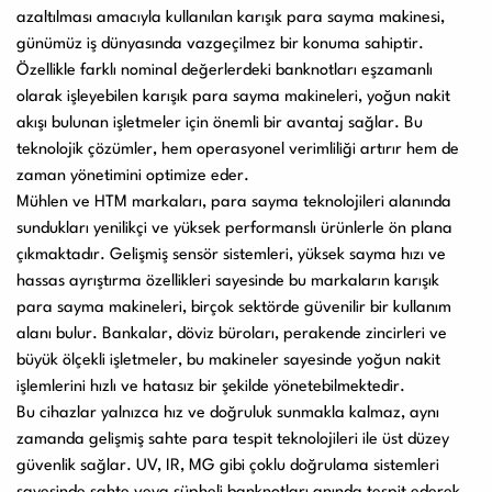
azaltılması amacıyla kullanılan karışık para sayma makinesi,
Kullanım Kılavuzları
günümüz iş dünyasında vazgeçilmez bir konuma sahiptir.
Özellikle farklı nominal değerlerdeki banknotları eşzamanlı
olarak işleyebilen karışık para sayma makineleri, yoğun nakit
Laminasyon PVC
Ciltleme Makineleri
akışı bulunan işletmeler için önemli bir avantaj sağlar. Bu
Makineleri
teknolojik çözümler, hem operasyonel verimliliği artırır hem de
zaman yönetimini optimize eder.
Mühlen ve HTM markaları, para sayma teknolojileri alanında
sundukları yenilikçi ve yüksek performanslı ürünlerle ön plana
Giyotin Makineleri
Sarf Malzemeleri
çıkmaktadır. Gelişmiş sensör sistemleri, yüksek sayma hızı ve
hassas ayrıştırma özellikleri sayesinde bu markaların karışık
para sayma makineleri, birçok sektörde güvenilir bir kullanım
alanı bulur. Bankalar, döviz büroları, perakende zincirleri ve
Paketleme Dolgu
Diğer Ürünler
büyük ölçekli işletmeler, bu makineler sayesinde yoğun nakit
Makinaları
işlemlerini hızlı ve hatasız bir şekilde yönetebilmektedir.
Bu cihazlar yalnızca hız ve doğruluk sunmakla kalmaz, aynı
zamanda gelişmiş sahte para tespit teknolojileri ile üst düzey
güvenlik sağlar. UV, IR, MG gibi çoklu doğrulama sistemleri