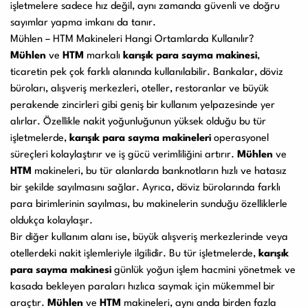
işletmelere sadece hız değil, aynı zamanda güvenli ve doğru
sayımlar yapma imkanı da tanır.
Mühlen – HTM Makineleri Hangi Ortamlarda Kullanılır?
Mühlen
ve
HTM
markalı
karışık para sayma makinesi
,
ticaretin pek çok farklı alanında kullanılabilir. Bankalar, döviz
büroları, alışveriş merkezleri, oteller, restoranlar ve büyük
perakende zincirleri gibi geniş bir kullanım yelpazesinde yer
alırlar. Özellikle nakit yoğunluğunun yüksek olduğu bu tür
işletmelerde,
karışık para sayma makineleri
operasyonel
süreçleri kolaylaştırır ve iş gücü verimliliğini artırır.
Mühlen
ve
HTM
makineleri, bu tür alanlarda banknotların hızlı ve hatasız
bir şekilde sayılmasını sağlar. Ayrıca, döviz bürolarında farklı
para birimlerinin sayılması, bu makinelerin sunduğu özelliklerle
oldukça kolaylaşır.
Bir diğer kullanım alanı ise, büyük alışveriş merkezlerinde veya
otellerdeki nakit işlemleriyle ilgilidir. Bu tür işletmelerde,
karışık
para sayma makinesi
günlük yoğun işlem hacmini yönetmek ve
kasada bekleyen paraları hızlıca saymak için mükemmel bir
araçtır.
Mühlen
ve
HTM
makineleri, aynı anda birden fazla