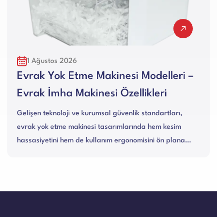
30 Temmuz 2026
kinesi Modelleri –
Karton Ambalaj Ma
i Özellikleri
Alanları Nelerdir?
l güvenlik standartları,
Endüstriyel üretim tesislerind
sarımlarında hem kesim
merkezlerine kadar geniş bi
ım ergonomisini ön plana
karton ambalaj makinesi, atı
mukavvaları yüksek ko...