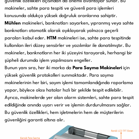
güvenlik özellikleri açısından da önemli avantajlar sunar. Bu
makineler, sahte para tespiti ve güvenli para işlemleri
konusunda oldukça yüksek doğruluk oranlarına sahiptir.
Mühlen
makineleri, banknotları sayarken, yıpranmış veya sahte
banknotları otomatik olarak ayıklayarak yalnızca geçerli
paraları kabul eder.
HTM
makineleri ise, sahte para tespitinde
kullanılan ileri düzey sensörler ve yazılımlar ile donatılmıştır. Bu
makineler, banknotların her iki yüzeyini tarayarak, herhangi bir
şüpheli durumda işlem yapılmasını engeller.
Bunun yanı sıra, her iki marka da
Para Sayma Makineleri
için
yüksek güvenlik protokolleri sunmaktadır. Para sayma
makinelerinin her biri, sayım işlemi tamamlandığında raporlama
yapar, böylece olası hatalar hızlı bir şekilde tespit edilebilir.
Ayrıca, makinelerde yer alan alarm sistemleri, sahte para tespit
edildiğinde anında uyarı verir ve işlemin durdurulmasını sağlar.
Bu güvenlik özellikleri, hem işletmelerin hem de müşterilerin
güvenliğini garanti altına alır.