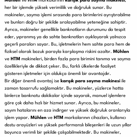
Mühlen
ve
HTM
markalarının
karışık para sayma makinesi
,
her bir işlemde yüksek verimlilik ve doğruluk sunar. Bu
makineler, sayma işlemi sırasında para birimlerini ayrıştırabilme
ve bunları doğru bir şekilde sıralayabilme yeteneğine sahiptir.
Ayrıca, makineler genellikle banknotların durumunu da tespit
eder, yıpranmış ya da sahte banknotları ayıklayarak yalnızca
geçerli paraları sayar. Bu, işletmelerin hem sahte para hem de
fiziksel olarak bozuk parayla karşılaşma riskini azaltır.
Mühlen
ve
HTM
makineleri, birden fazla para birimini tanıma ve sayma
özellikleriyle de dikkat çeker. Bu, farklı ülkelerde faaliyet
gösteren işletmeler için oldukça önemli bir avantajdır.
Bir diğer önemli avantaj ise
karışık para sayma makinesi
ile
zaman tasarrufu sağlamaktır. Bu makineler, yüzlerce hatta
binlerce banknotu dakikalar içinde sayarak, manuel işlemlere
göre çok daha hızlı bir hizmet sunar. Ayrıca, bu makineler,
sayım hatalarını en aza indirger ve yüksek doğruluk oranlarıyla
işlem yapar.
Mühlen
ve
HTM
markalarının cihazları, kullanıcı
dostu arayüzleri ve yüksek performanslı bileşenleri ile uzun yıllar
boyunca verimli bir şekilde çalışabilmektedir. Bu makineler,