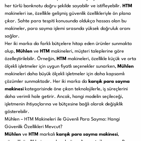
her türlü banknotu doğru şekilde sayabilir ve istifleyebilir.
HTM
makineleri ise, özellikle gelişmiş güvenlik özellikleriyle ön plana
çıkar. Sahte para tespiti konusunda oldukça hassas olan bu
makineler, para sayma işlemi sırasında yüksek doğruluk oranı
sağlar.
Her iki marka da farklı bütçelere hitap eden ürünler sunmakta
olup,
Mühlen
ve
HTM
makineleri, müşteri taleplerine göre
özelleştirilebilir. Örneğin,
HTM
makineleri, özellikle küçük ve orta
ölçekli işletmeler için uygun fiyatlı seçenekler sunarken,
Mühlen
makineleri daha büyük ölçekli işletmeler için daha kapsamlı
çözümler sunmaktadır. Her iki marka da
karışık para sayma
makinesi
kategorisinde öne çıkan teknolojilerle, iş süreçlerini
daha verimli hale getirir. Ancak, hangi modelin seçileceği,
işletmenin ihtiyaçlarına ve bütçesine bağlı olarak değişiklik
gösterebilir.
Mühlen – HTM Makineleri ile Güvenli Para Sayma: Hangi
Güvenlik Özellikleri Mevcut?
Mühlen
ve
HTM
markalı
karışık para sayma makinesi
,