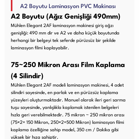
A2 Boyutu Laminasyon PVC Makinası
Kullanım Kılavuzları
A2 Boyutu (Ağız Genişliği 490mm)
Mühlen Elegant 2AF laminasyon makinesi giriş ağzı
Laminasyon PVC
Ciltleme Makineleri
genişliği: 490 mm dir ve A2 ve daha küçük boyutunda
Makineleri
herhangi bir belgeyi tek seferde pürüzsüz bir şekilde
laminasyon filmi kaplayabilir.
75~250 Mikron Arası Film Kaplama
Giyotin Makineleri
Sarf Malzemeleri
(4 Silindir)
Mühlen Elegant 2AF modeli laminasyon makinesi, 4 adet
silindiri sayesinde, en parlak ve en pürüzsüz kaplama
Paketleme Dolgu
Diğer Ürünler
yüzeyleri oluşturmaktadır. Manuel olarak ileri geri sarma
Makinaları
tuşu sayesinde, yanlışlıkla kaplamak istenilen belgeleri
hızla geri verebilmektedir. 75 mikron ~ 250 mikron arası
(75×2= 150 Mikron, 250×2=500 Mikron) laminasyon filmi
kaplama özelliğine sahip model, 350 cm / Dakika gibi
yüksek bir hıza sahiptir.