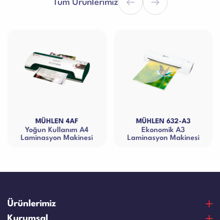
Tüm Ürünlerimiz
F
MÜHLEN 632-A3
MÜHLEN 303|A
m A4
Ekonomik A3
Ekonomik A3
inesi
Laminasyon Makinesi
Laminasyon Makin
Ürünlerimiz
Para Sayma Makineleri
Kurumsal