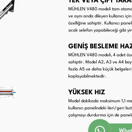
TEK VEYA ÇİFT TARA
MÜHLEN V480 modeli tam otomatik
Paketleme Dolgu Makinaları
ri
ve aynı anda dileyen kullanıcı için 
özelliğine sahiptir. Kullanıcı pane
sıcak selefon yapabileceği gibi yi
GENİŞ BESLEME HA
MÜHLEN V480 modeli, 4 adet özel 
sahiptir. Model A2, A3 ve A4 boy
fazla A5 ve daha küçük belgeleri 
kaplayabilmektedir.
YÜKSEK HIZ
Model dakikada maksimum 1,1 met
kullanıcı panelindeki ileri/geri bu
çalışmayı durdurma için de panel
What