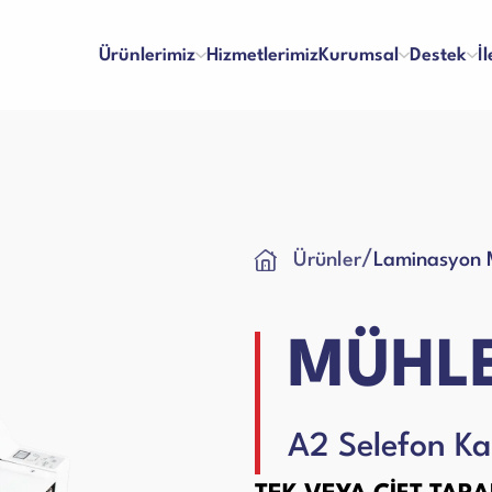
Ürünlerimiz
Hizmetlerimiz
Kurumsal
Destek
İ
inaları
Para Kontrol Makineleri
/
Ürünler
Laminasyon M
lma ve Ödeme
Bayilik
Hakkımızda
Referanslar
 ve Memnuniyet
İş Başvuru Formu
Vizyon & Misyon
İnsan Kaynakları
ları
Yazar Kasa Para Çekmeceleri
kım Videoları
Kullanım Kılavuzları
Sertifikalar
Blog
MÜHL
Talep Formu
Ciltleme Makineleri
 Makineleri
A2 Selefon K