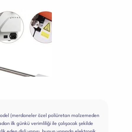
model (merdaneler özel poliüretan malzemeden
an ilk günkü verimliliği ile çalışacak şekilde
lik eden dişli yapısı, bunun yanında elektronik