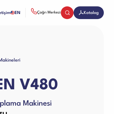
letişim
EN
Katalog
Çağrı Merkezi
Bozuk Para Sayma Makineleri
akineleri
Evrak (Kağıt) İmha Makineleri
EN V480
Giyotin Makineleri
aplama Makinesi