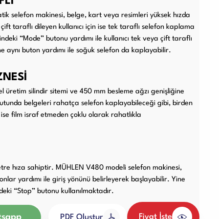
FLI
 selefon makinesi, belge, kart veya resimleri yüksek hızda
Diğer Ürünler
çift taraflı dileyen kullanıcı için ise tek taraflı selefon kaplama
lindeki “Mode” butonu yardımı ile kullanıcı tek veya çift taraflı
ne aynı buton yardımı ile soğuk selefon da kaplayabilir.
ZNESİ
üretim silindir sitemi ve 450 mm besleme ağzı genişliğine
utunda belgeleri rahatça selefon kaplayabileceği gibi, birden
ise film israf etmeden çoklu olarak rahatlıkla
re hıza sahiptir. MÜHLEN V480 modeli selefon makinesi,
tonlar yardımı ile giriş yönünü belirleyerek başlayabilir. Yine
deki “Stop” butonu kullanılmaktadır.
sapp
Fiyat İste
PDF Oluştur