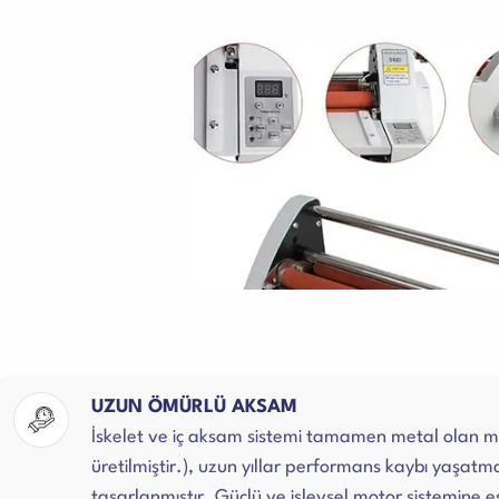
UZUN ÖMÜRLÜ AKSAM
İskelet ve iç aksam sistemi tamamen metal olan 
üretilmiştir.), uzun yıllar performans kaybı yaşatmad
tasarlanmıştır. Güçlü ve işlevsel motor sistemine eş