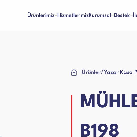
Ürünlerimiz
Hizmetlerimiz
Kurumsal
Destek
İ
inaları
Para Kontrol Makineleri
/
Ürünler
Yazar Kasa 
lma ve Ödeme
Bayilik
Hakkımızda
Referanslar
 ve Memnuniyet
İş Başvuru Formu
Vizyon & Misyon
İnsan Kaynakları
ları
Yazar Kasa Para Çekmeceleri
kım Videoları
Kullanım Kılavuzları
Sertifikalar
Blog
MÜHLE
Talep Formu
Ciltleme Makineleri
 Makineleri
B198