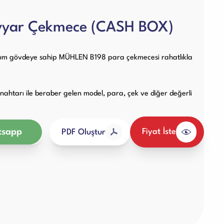
Diğer Ürünler
yyar Çekmece (CASH BOX)
nyum gövdeye sahip MÜHLEN B198 para çekmecesi rahatlıkla
 anahtarı ile beraber gelen model, para, çek ve diğer değerli
sapp
Fiyat İste
PDF Oluştur