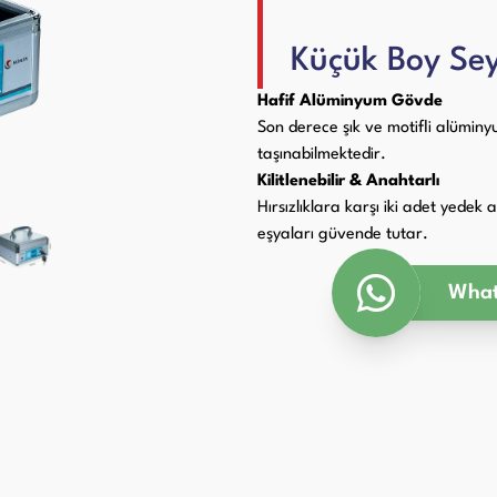
Paketleme Dolgu Makinaları
ri
Küçük Boy Se
Hafif Alüminyum Gövde
Son derece şık ve motifli alümi
taşınabilmektedir.
Kilitlenebilir & Anahtarlı
Hırsızlıklara karşı iki adet yedek
eşyaları güvende tutar.
What