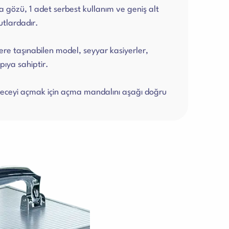
 gözü, 1 adet serbest kullanım ve geniş alt
tlardadır.
yere taşınabilen model, seyyar kasiyerler,
pıya sahiptir.
meceyi açmak için açma mandalını aşağı doğru