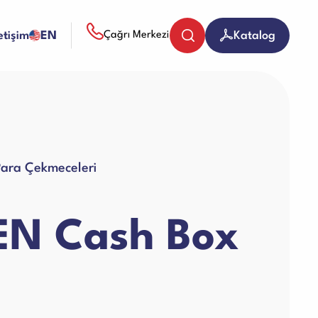
letişim
EN
Katalog
Çağrı Merkezi
Bozuk Para Sayma Makineleri
Para Çekmeceleri
Evrak (Kağıt) İmha Makineleri
N Cash Box
Giyotin Makineleri