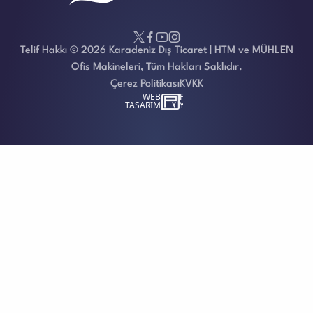
Telif Hakkı © 2026 Karadeniz Dış Ticaret | HTM ve MÜHLEN
Ofis Makineleri, Tüm Hakları Saklıdır.
Çerez Politikası
KVKK
WEB
İSTANBUL WEB TASARIM AJANSI - PENTA YAZILI
TASARIM