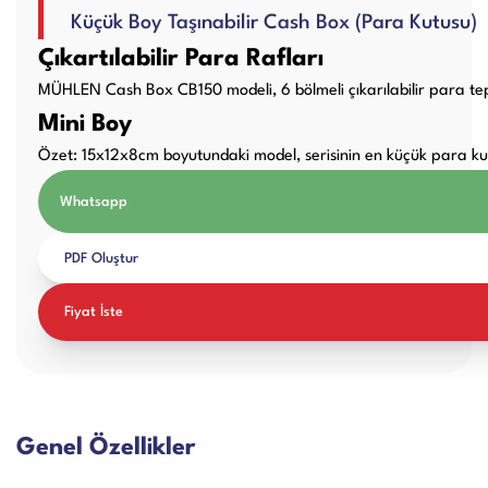
Küçük Boy Taşınabilir Cash Box (Para Kutusu)
Kullanım Kılavuzları
Laminasyon PVC Makineleri
Çıkartılabilir Para Rafları
MÜHLEN Cash Box CB150 modeli, 6 bölmeli çıkarılabilir para tepsi
Mini Boy
Özet: 15x12x8cm boyutundaki model, serisinin en küçük para ku
Giyotin Makineleri
Whatsapp
PDF Oluştur
Paketleme Dolgu Makinaları
Fiyat İste
Genel Özellikler