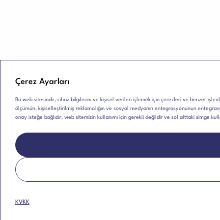
Çerez Ayarları
Bu web sitesinde, cihaz bilgilerini ve kişisel verileri işlemek için çerezleri ve benzer işlev
ölçümün, kişiselleştirilmiş reklamcılığın ve sosyal medyanın entegrasyonunun entegrasyo
onay isteğe bağlıdır, web sitemizin kullanımı için gerekli değildir ve sol alttaki simge kul
KVKK