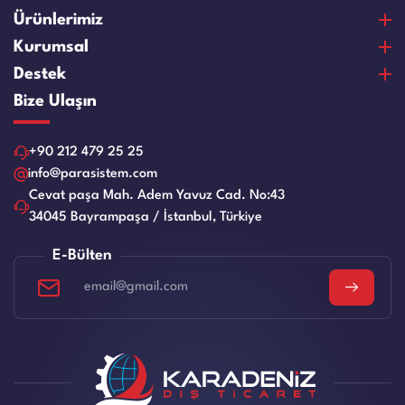
Ürünlerimiz
Para Sayma Makineleri
Kurumsal
Para Kontrol Makineleri
Hakkımızda
Destek
Bozuk Para Sayma Makineleri
Vizyon & Misyon
Satın Alma Ve Ödeme
Bize Ulaşın
Elektronik Çelik Para Kasaları
Sertifikalar
Garanti ve Memnuniyet
Nakit Para Çekmeceleri
Referanslar
Ürün Bakım Videoları
+90 212 479 25 25
Evrak Kağıt İmha Makineleri
İnsan Kaynakları
Servis Talep Formu
info@parasistem.com
Laminasyon Makineleri
Blog
Cevat paşa Mah. Adem Yavuz Cad. No:43
Bayilik
Ciltleme Makineleri
34045 Bayrampaşa / İstanbul, Türkiye
İş Başvuru Formu
Giyotin Makinesi
Kullanım Kılavuzları
E-Bülten
Eski Ürünler