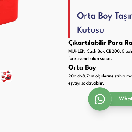
Paketleme Dolgu Makinaları
ri
Orta Boy Taşı
Kutusu
Çıkartılabilir Para Ra
MÜHLEN Cash Box CB200, 5 bölmeye
fonksiyonel alan sunar.
Orta Boy
20x16x8,7cm ölçülerine sahip mod
eşyayı saklayabilir.
What