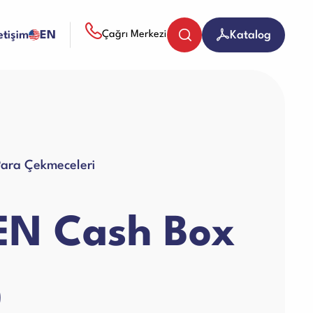
letişim
EN
Katalog
Çağrı Merkezi
Bozuk Para Sayma Makineleri
Para Çekmeceleri
Evrak (Kağıt) İmha Makineleri
N Cash Box
Giyotin Makineleri
0