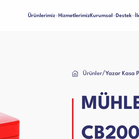
Ürünlerimiz
Hizmetlerimiz
Kurumsal
Destek
İ
inaları
Para Kontrol Makineleri
/
Ürünler
Yazar Kasa 
lma ve Ödeme
Bayilik
Hakkımızda
Referanslar
 ve Memnuniyet
İş Başvuru Formu
Vizyon & Misyon
İnsan Kaynakları
ları
Yazar Kasa Para Çekmeceleri
kım Videoları
Kullanım Kılavuzları
Sertifikalar
Blog
MÜHLE
Talep Formu
Ciltleme Makineleri
 Makineleri
CB20